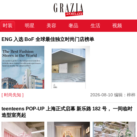
时装
明星
美容
奢品
生活
视频
ENG 入选 BoF 全球最佳独立时尚门店榜单
[ 时尚先知 ]
2026-08-10 编辑：梓梓
teenteens POP-UP 上海正式启幕 新乐路 182 号， 一间临时
造型室亮起