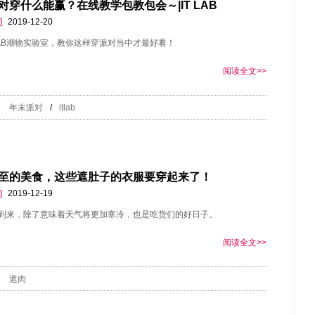
对穿什么能赢？在线教学包教包会～|IT LAB
]
2019-12-20
 LAB潮物实验室，教你这样穿派对当中才最好看！
阅读全文>>
年末派对
/
itlab
至的美食，这些遮肚子的衣服要穿起来了！
]
2019-12-19
到来，除了意味着天气将更加寒冷，也是吃货们的好日子。
阅读全文>>
遮肉