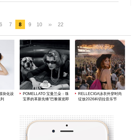
6
7
8
9
10
››
22
新模块化设
POMELLATO 宝曼兰朵：珠
RELLECIGA泳衣外穿时尚
系列
宝界的革新先锋”巴黎展览即
绽放2026科切拉音乐节
将启幕