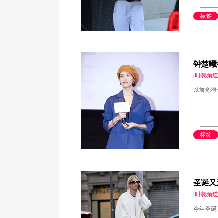
标签
钟楚曦
[时装频道
以前觉得
标签
圣诞又
[时装频道
今年圣诞