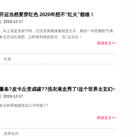
”开运当然要穿红色 2020年想不“红火”都难！
]
2019-12-17
，马上就是圣诞节啦，过完圣诞紧接着就是元旦，新的一年想要欧气满
来点开运红色吧，让即将到来的双旦，“红”运当头！
阅读全文>>
红色
薯条?皮卡丘变成碳??洗衣液走秀了!这个世界太玄幻~
]
2019-12-17
有点跨界都感觉自己不时髦了!
阅读全文>>
跨界合作