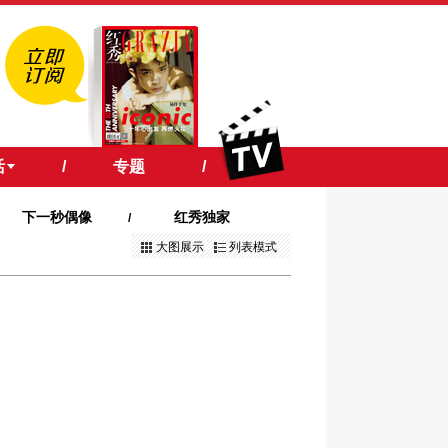
活
/
专题
/
下一秒偶像
红秀独家
/
大图展示
列表模式