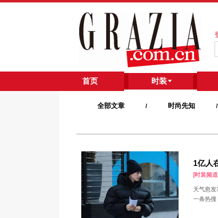
首页
/
时装
全部文章
时尚先知
/
/
1亿人
[时装频道
天气愈发
一条热搜