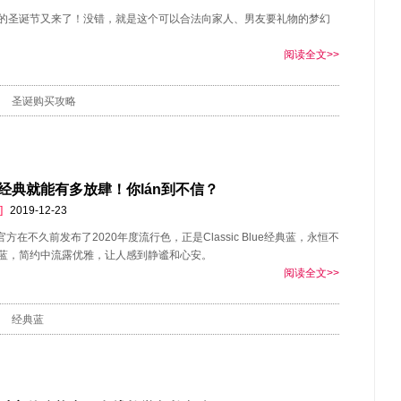
的圣诞节又来了！没错，就是这个可以合法向家人、男友要礼物的梦幻
阅读全文>>
圣诞购买攻略
经典就能有多放肆！你lán到不信？
]
2019-12-23
ne官方在不久前发布了2020年度流行色，正是Classic Blue经典蓝，永恒不
蓝，简约中流露优雅，让人感到静谧和心安。
阅读全文>>
经典蓝