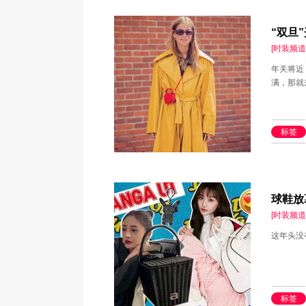
“双旦
[时装频道
年关将近
满，那就
标签
球鞋放
[时装频道
这年头没
标签