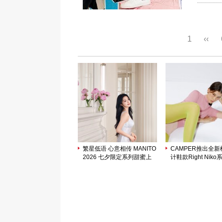
1
‹‹
繁星低语 心意相传 MANITO
CAMPER推出全
2026 七夕限定系列甜蜜上
计鞋款Right Niko
市