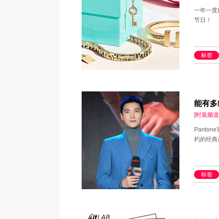
一年一度
节日！
标签
能有多
[时装频道
Panto
朽的经典
标签