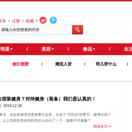
登录
注册
收藏
/
/
/
明星
/
美容
/
奢品
/
生
她们都爱
潮流入货
明儿穿什么
/
/
/
在假装健身？对待健身（装备）我们是认真的！
]
2019-12-30
寒冷，连起床都变得更加费力起来，在这个“不想动”的季节，微博出现了
，让人觉得好笑的同时也扪心自问了一下，躺着不舒服嘛？
阅读全文>>