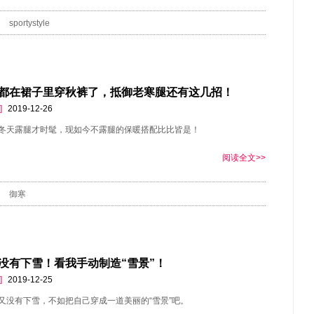
sportystyle
都在裙子里穿秋裤了，抵御老寒腿还有这几招！
]
2019-12-26
冬天露腿才时髦，现如今不露腿的保暖搭配比比皆是！
阅读全文>>
御寒
没有下雪！看我手动制造“雪景”！
]
2019-12-25
又没有下雪，不如把自己穿成一道美丽的“雪景”吧。