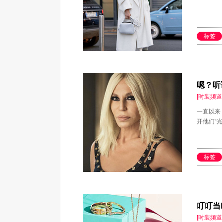
标签
嗯？听
[时装频道
一直以来
开他们“光
标签
叮叮当
[时装频道