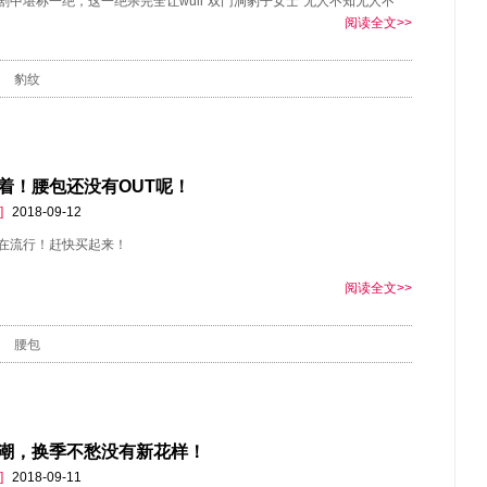
剧中堪称一绝，这一绝杀完全让wuli“双门洞豹子女士”无人不知无人不
阅读全文>>
豹纹
着！腰包还没有OUT呢！
]
2018-09-12
在流行！赶快买起来！
阅读全文>>
腰包
潮，换季不愁没有新花样！
]
2018-09-11