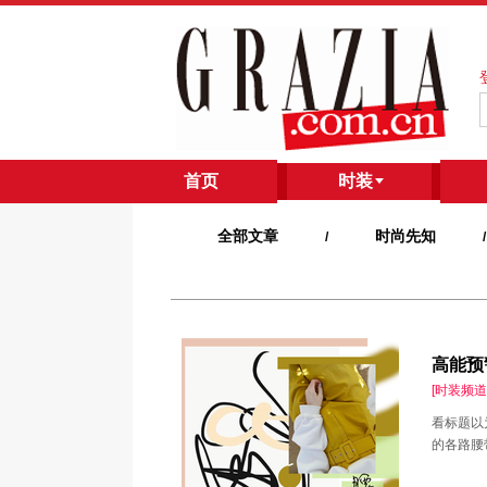
首页
/
时装
全部文章
时尚先知
/
/
高能预
[时装频道
看标题以
的各路腰