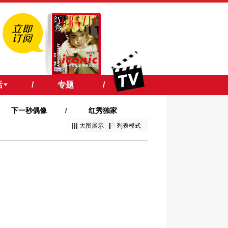
活
/
专题
/
下一秒偶像
红秀独家
/
大图展示
列表模式