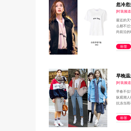
忽冷忽
[时装频道
最近的天
么都不过
尚前沿的
标签
早晚温
[时装频道
早春不仅
纵观潮人
抗冻当雨
标签