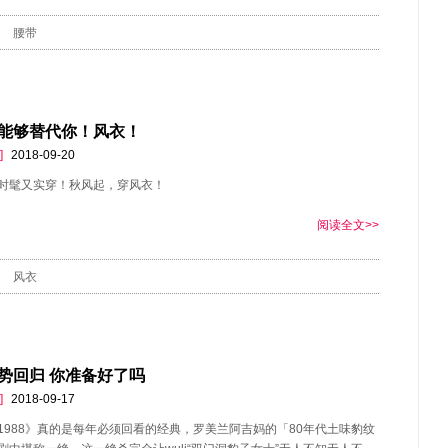
腰带
能够替代你！风衣！
]
2018-09-20
时髦又实穿！秋风起，穿风衣！
阅读全文>>
风衣
势回归 你准备好了吗
]
2018-09-17
1988》真的是每年必须回看的经典，罗美兰阿吉妈的「80年代土味豹纹