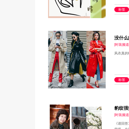
标签
没什么
[时装频道
风衣真的
标签
豹纹强
[时装频道
《请回答