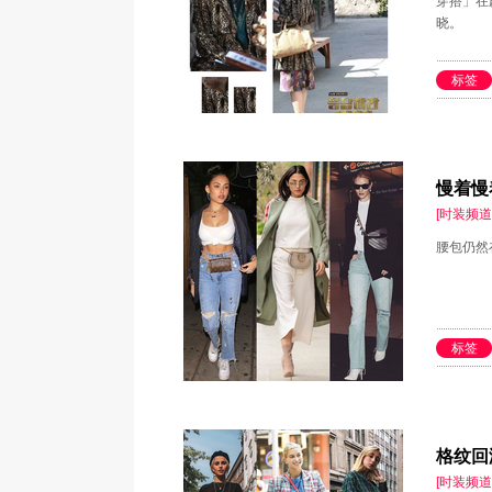
穿搭」在
晓。
标签
慢着慢
[时装频道
腰包仍然
标签
格纹回
[时装频道