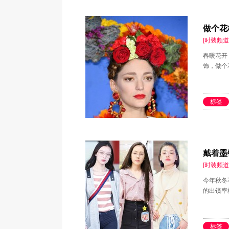
做个花枝
[时装频道
春暖花开
饰，做个花
标签
戴着墨
[时装频道
​今年秋
的出镜率
标签