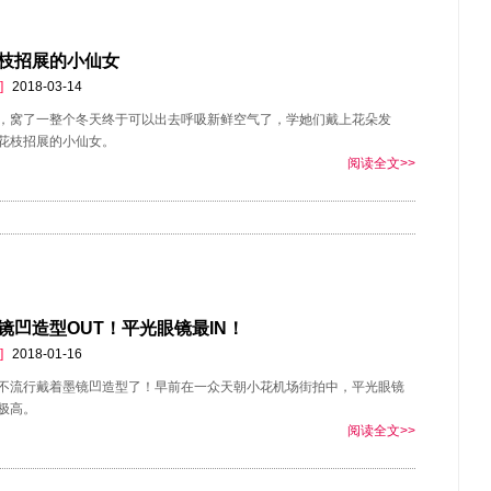
招展的小仙女 ​​
]
2018-03-14
，窝了一整个冬天终于可以出去呼吸新鲜空气了，学她们戴上花朵发
枝招展的小仙女。 ​​​​
阅读全文>>
镜凹造型OUT！平光眼镜最IN！
]
2018-01-16
冬不流行戴着墨镜凹造型了！早前在一众天朝小花机场街拍中，平光眼镜
极高。
阅读全文>>