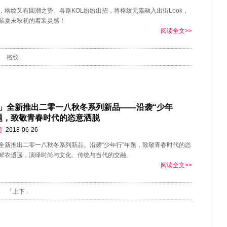
，格纹又有回潮之势。各路KOL纷纷出招，将格纹元素融入出街Look，
献夏末秋初的着装灵感！
阅读全文>>
格纹
」全新推出二零一八秋冬系列新品——沿袭“少年
题，致敬青春时代的恣意洒脱
]
2018-06-26
全新推出二零一八秋冬系列新品。沿袭“少年行”年题，致敬青春时代的恣
鲜衣逍遥，演绎时尚与文化、传统与当代的交融。
阅读全文>>
「上下」