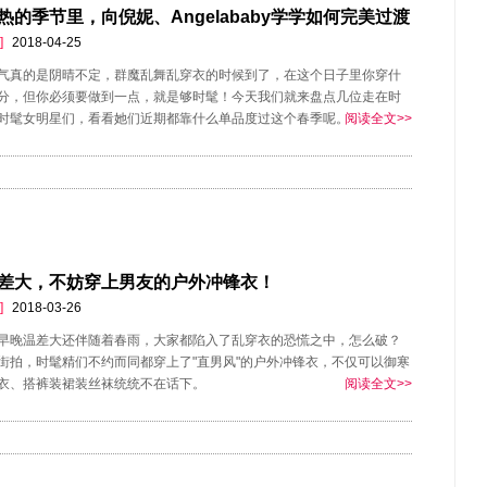
热的季节里，向倪妮、Angelababy学学如何完美过渡
]
2018-04-25
气真的是阴晴不定，群魔乱舞乱穿衣的时候到了，在这个日子里你穿什
分，但你必须要做到一点，就是够时髦！今天我们就来盘点几位走在时
时髦女明星们，看看她们近期都靠什么单品度过这个春季呢。
阅读全文>>
差大，不妨穿上男友的户外冲锋衣！
]
2018-03-26
早晚温差大还伴随着春雨，大家都陷入了乱穿衣的恐慌之中，怎么破？
街拍，时髦精们不约而同都穿上了"直男风"的户外冲锋衣，不仅可以御寒
衣、搭裤装裙装丝袜统统不在话下。
阅读全文>>