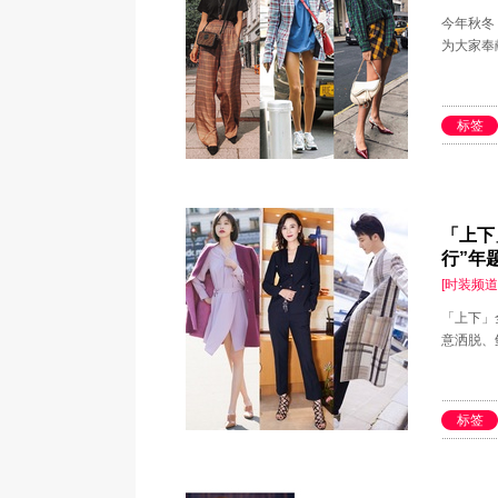
今年秋冬
为大家奉
标签
「上下
行”年
[时装频道
「上下」
意洒脱、
标签