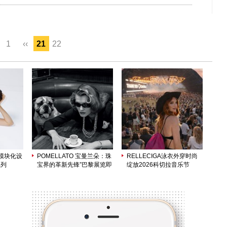
1
‹‹
21
22
新模块化设
POMELLATO 宝曼兰朵：珠
RELLECIGA泳衣外穿时尚
系列
宝界的革新先锋”巴黎展览即
绽放2026科切拉音乐节
将启幕