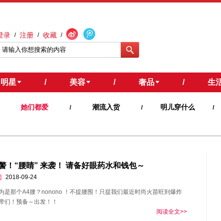
登录
注册
收藏
/
/
/
明星
/
美容
/
奢品
/
生
她们都爱
潮流入货
明儿穿什么
/
/
/
警！“腰睛” 来袭！ 请备好眼药水和钱包～
]
2018-09-24
为是那个A4腰？nonono ！不提腰围！只提我们最近时尚火苗旺到爆炸
带们！预备～出发！！
阅读全文>>