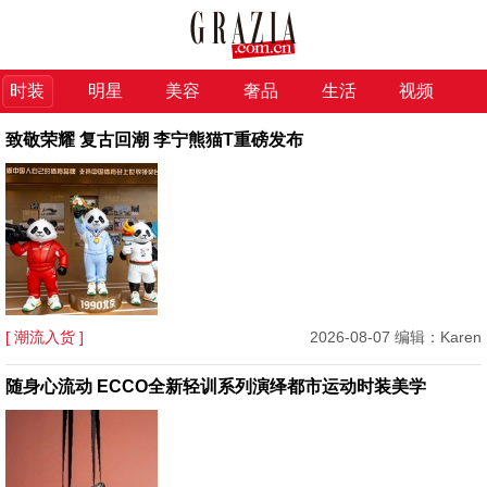
时装
明星
美容
奢品
生活
视频
致敬荣耀 复古回潮 李宁熊猫T重磅发布
[ 潮流入货 ]
2026-08-07 编辑：Karen
随身心流动 ECCO全新轻训系列演绎都市运动时装美学