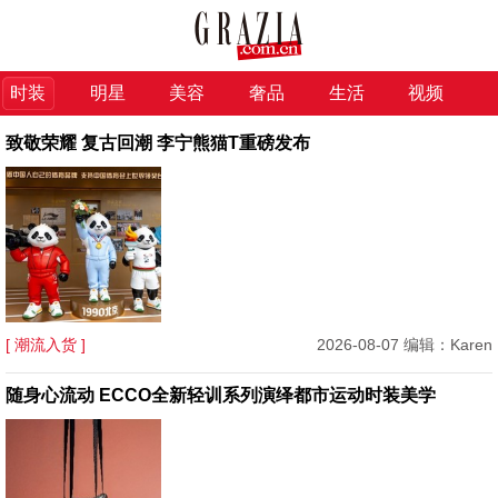
时装
明星
美容
奢品
生活
视频
致敬荣耀 复古回潮 李宁熊猫T重磅发布
[ 潮流入货 ]
2026-08-07 编辑：Karen
随身心流动 ECCO全新轻训系列演绎都市运动时装美学