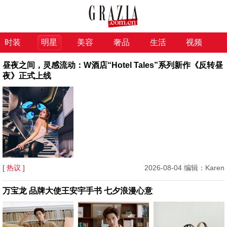
时装
明星
美容
奢品
生活
视频
昼夜之间，灵感流动：W酒店“Hotel Tales”系列新作《反转昼
夜》正式上线
[ 热议 ]
2026-08-04 编辑：Karen
万宝龙 品牌大使王安宇手书 七夕浪漫心意