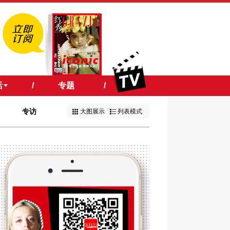
活
/
专题
/
专访
大图展示
列表模式