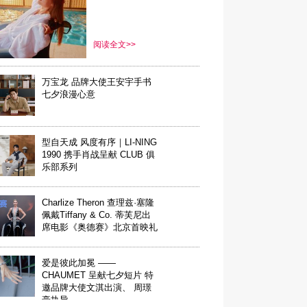
转昼夜》正式上线
阅读全文>>
万宝龙 品牌大使王安宇手书
七夕浪漫心意
型自天成 风度有序｜LI-NING
1990 携手肖战呈献 CLUB 俱
乐部系列
Charlize Theron 查理兹·塞隆
佩戴Tiffany & Co. 蒂芙尼出
席电影《奥德赛》北京首映礼
爱是彼此加冕 ——
CHAUMET 呈献七夕短片 特
邀品牌大使文淇出演、 周璟
豪执导