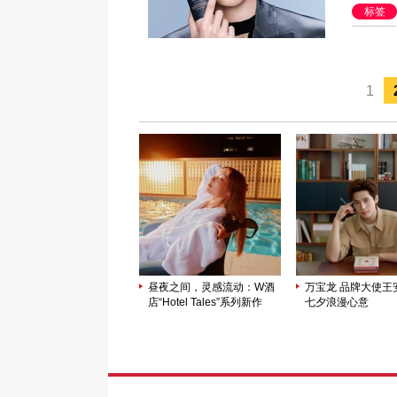
标签
1
昼夜之间，灵感流动：W酒
万宝龙 品牌大使王
店“Hotel Tales”系列新作
七夕浪漫心意
《反转昼夜》正式上线