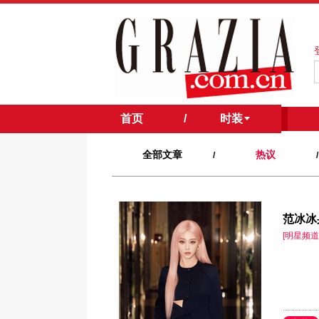
首页
/
时装
/
全部文章
热议
/
/
范冰冰
[明星频道