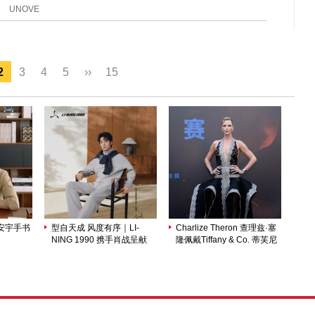
UNOVE
2
3
4
5
››
15
安宇手书
型自天成 风度有序｜LI-
Charlize Theron 查理兹·塞
NING 1990 携手肖战呈献
隆佩戴Tiffany & Co. 蒂芙尼
CLUB 俱乐部系列
出席电影《奥德赛》北京首
映礼