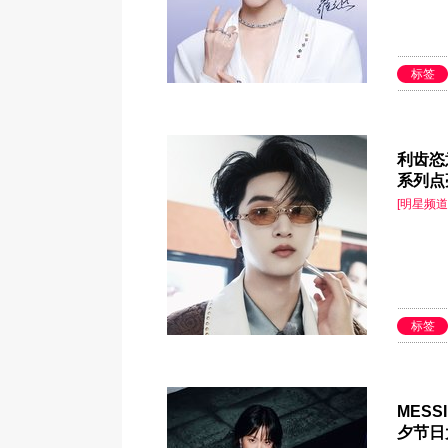
标签
利齿恣
系列点
[明星频道
标签
MES
夕节日