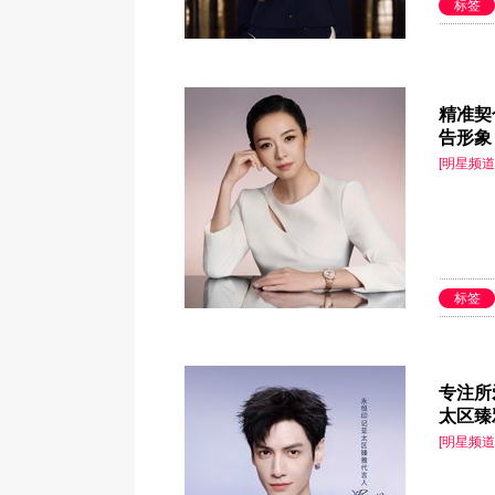
标签
精准契
告形象 
[明星频道
标签
专注所
太区臻
[明星频道