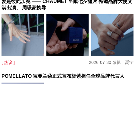
爱是彼此加冕 —— CHAUMET 呈献七夕短片 特邀品牌大使文
淇出演、 周璟豪执导
[ 热议 ]
2026-07-30 编辑：禹宁
POMELLATO 宝曼兰朵正式宣布杨紫担任全球品牌代言人
[ 热议 ]
2026-07-29 编辑：Balance