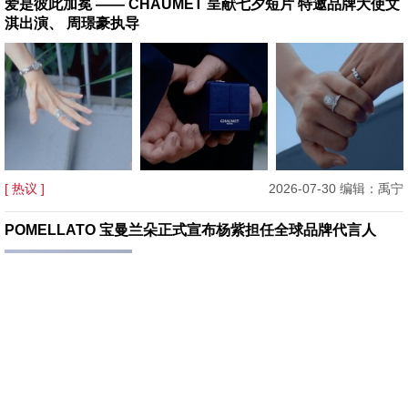
爱是彼此加冕 —— CHAUMET 呈献七夕短片 特邀品牌大使文
淇出演、 周璟豪执导
[ 热议 ]
2026-07-30 编辑：禹宁
POMELLATO 宝曼兰朵正式宣布杨紫担任全球品牌代言人
[ 热议 ]
2026-07-29 编辑：Balance