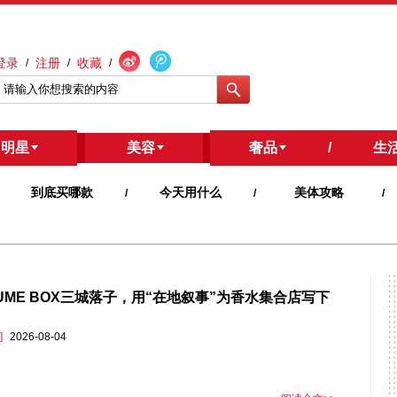
登录
注册
收藏
/
/
/
明星
/
美容
奢品
/
生
到底买哪款
今天用什么
美体攻略
/
/
/
FUME BOX三城落子，用“在地叙事”为香水集合店写下
]
2026-08-04