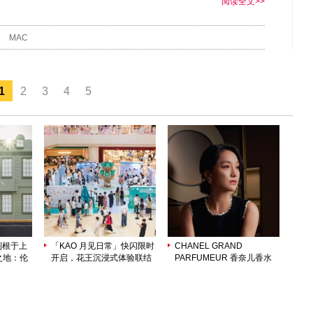
阅读全文>>
MAC
1
2
3
4
5
海利根于上
「KAO 月见日常」快闪限时
CHANEL GRAND
之地：伦
开启，花王沉浸式体验联结
PARFUMEUR 香奈儿香水
 致敬肖
日常美好
造艺的极致诠释
传奇篇章