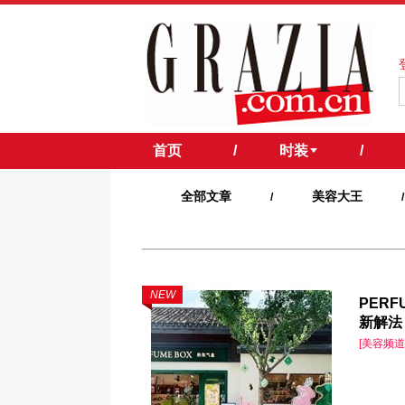
首页
/
时装
/
全部文章
美容大王
/
/
NEW
PER
新解法
[美容频道