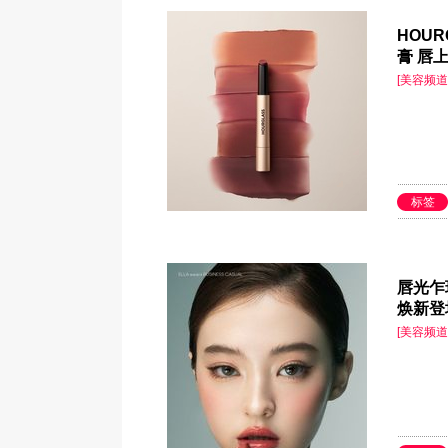
HOU
膏 唇
[美容频道
标签
唇光乍
焕新登
[美容频道