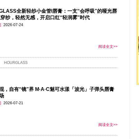
RGLASS全新轻纱小金管I唇膏：一支“会呼吸”的哑光唇
上穿纱，轻然无感，开启口红“轻润雾”时代
]
2026-07-24
阅读全文>>
HOURGLASS
现，自有“镜”界 M·A·C魅可水漾「波光」子弹头唇膏
场
]
2026-07-21
阅读全文>>