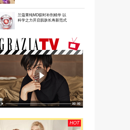
兰蔻菁纯MD驭时补剂精华 以
科学之力开启肌肤长寿新范式
HOT