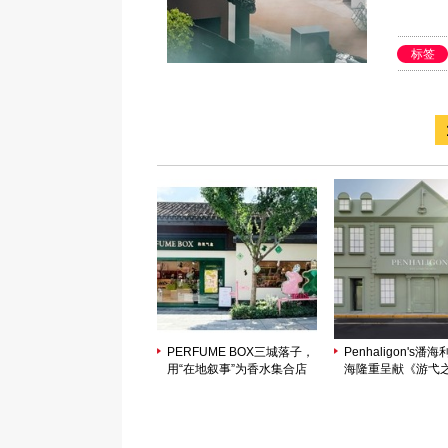
标签
PERFUME BOX三城落子，
Penhaligon's潘
用“在地叙事”为香水集合店
海隆重呈献《游弋
写下新解法
敦名流录》主题展览
像兽首系列十周年