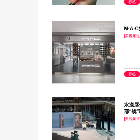
标签
M·A
[美容频道
标签
水漾唇
部“镜
[美容频道