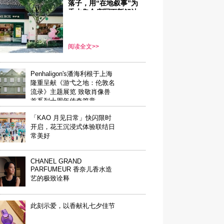
落子，用“在地叙事”为
香水集合店写下新解法
阅读全文>>
Penhaligon's潘海利根于上海
隆重呈献《游弋之地：伦敦名
流录》主题展览 致敬肖像兽
首系列十周年传奇篇章
「KAO 月见日常」快闪限时
开启，花王沉浸式体验联结日
常美好
CHANEL GRAND
PARFUMEUR 香奈儿香水造
艺的极致诠释
此刻示爱，以香献礼七夕佳节