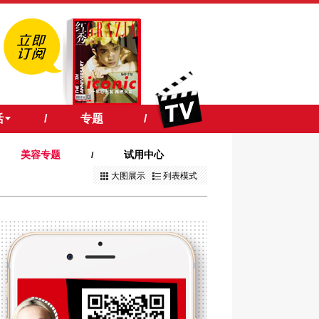
活
/
专题
/
美容专题
试用中心
/
大图展示
列表模式