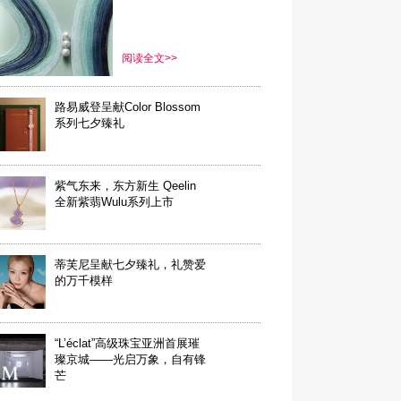
员田嘉瑞臻献全新时尚
大片 礼颂万千爱意
阅读全文>>
路易威登呈献Color Blossom
系列七夕臻礼
紫气东来，东方新生 Qeelin
全新紫翡Wulu系列上市
蒂芙尼呈献七夕臻礼，礼赞爱
的万千模样
“L’éclat”高级珠宝亚洲首展璀
璨京城——光启万象，自有锋
芒