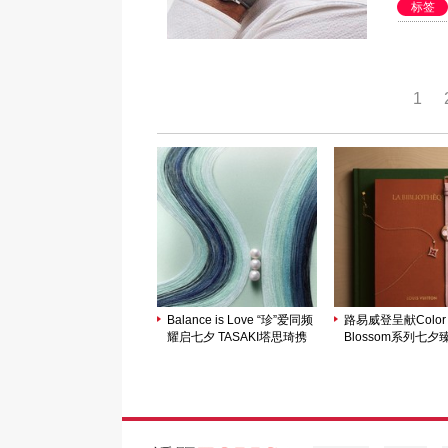
标签
1
Balance is Love “珍”爱同频
路易威登呈献Color
耀启七夕 TASAKI塔思琦携
Blossom系列七夕
手演员田嘉瑞臻献全新时尚
大片 礼颂万千爱意