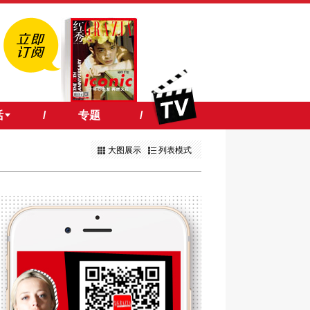
活
/
专题
/
大图展示
列表模式