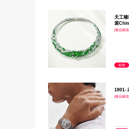
天工臻
裳Chin
[奢品频道
标签
1801
[奢品频道