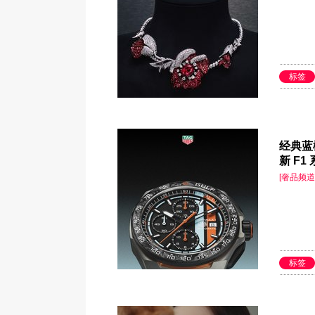
标签
经典蓝
新 F
[奢品频道
标签