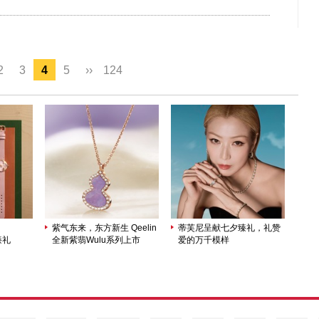
2
3
4
5
››
124
紫气东来，东方新生 Qeelin
蒂芙尼呈献七夕臻礼，礼赞
臻礼
全新紫翡Wulu系列上市
爱的万千模样