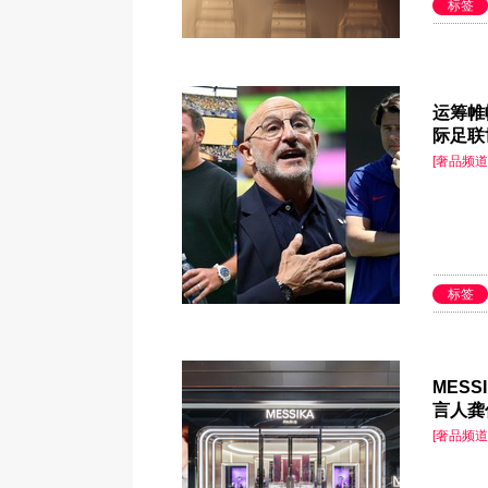
标签
运筹帷
际足联
[奢品频道
标签
MES
言人龚
[奢品频道