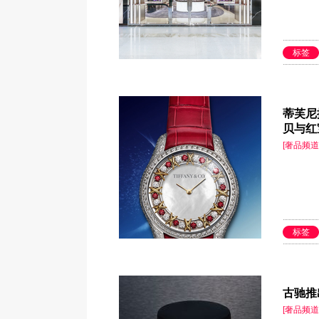
标签
蒂芙尼推
贝与红
[奢品频道
标签
古驰推
[奢品频道