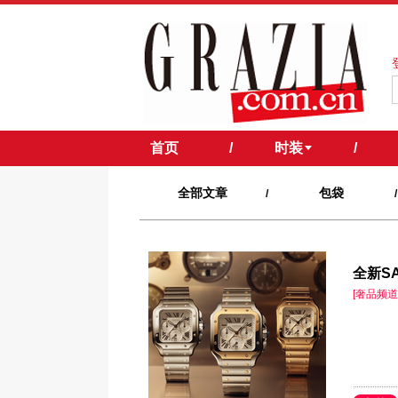
首页
/
时装
/
全部文章
包袋
/
/
全新SA
[奢品频道