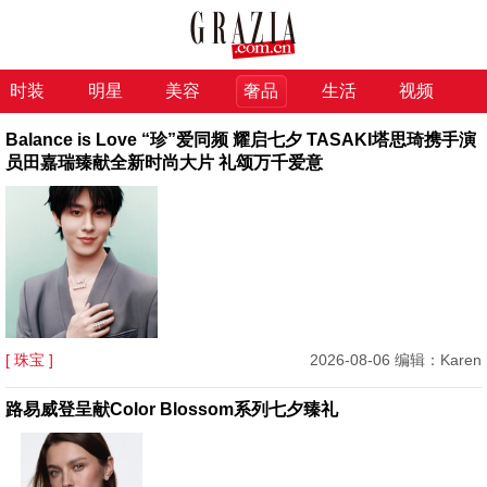
时装
明星
美容
奢品
生活
视频
Balance is Love “珍”爱同频 耀启七夕 TASAKI塔思琦携手演
员田嘉瑞臻献全新时尚大片 礼颂万千爱意
[ 珠宝 ]
2026-08-06 编辑：Karen
路易威登呈献Color Blossom系列七夕臻礼