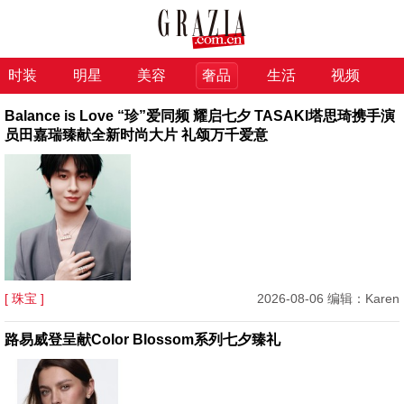
时装
明星
美容
奢品
生活
视频
Balance is Love “珍”爱同频 耀启七夕 TASAKI塔思琦携手演
员田嘉瑞臻献全新时尚大片 礼颂万千爱意
[ 珠宝 ]
2026-08-06 编辑：Karen
路易威登呈献Color Blossom系列七夕臻礼