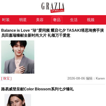
时装
明星
美容
奢品
生活
视频
Balance is Love “珍”爱同频 耀启七夕 TASAKI塔思琦携手演
员田嘉瑞臻献全新时尚大片 礼颂万千爱意
[ 珠宝 ]
2026-08-06 编辑：Karen
路易威登呈献Color Blossom系列七夕臻礼