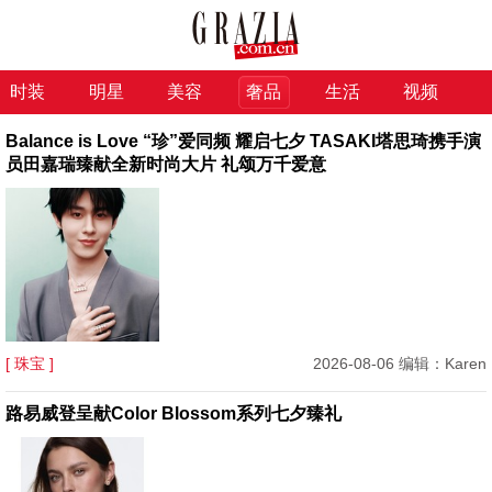
时装
明星
美容
奢品
生活
视频
Balance is Love “珍”爱同频 耀启七夕 TASAKI塔思琦携手演
员田嘉瑞臻献全新时尚大片 礼颂万千爱意
[ 珠宝 ]
2026-08-06 编辑：Karen
路易威登呈献Color Blossom系列七夕臻礼