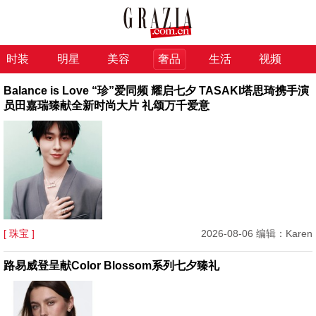
时装
明星
美容
奢品
生活
视频
Balance is Love “珍”爱同频 耀启七夕 TASAKI塔思琦携手演
员田嘉瑞臻献全新时尚大片 礼颂万千爱意
[ 珠宝 ]
2026-08-06 编辑：Karen
路易威登呈献Color Blossom系列七夕臻礼