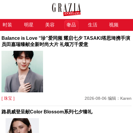
时装
明星
美容
奢品
生活
视频
Balance is Love “珍”爱同频 耀启七夕 TASAKI塔思琦携手演
员田嘉瑞臻献全新时尚大片 礼颂万千爱意
[ 珠宝 ]
2026-08-06 编辑：Karen
路易威登呈献Color Blossom系列七夕臻礼