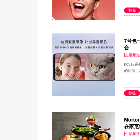
标签
7号色
合
[生活频道
nova
的时尚、
标签
Mort
在家烹
[生活频道