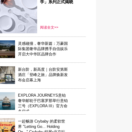
学」系列正式揭晓
阅读全文>>
灵感碰撞，奢华新篇：万豪国
际集团奢华品牌携手自信娱乐
开启大中华区品牌合作
新台阶，新高度｜台阶安第斯
酒庄「登峰之旅」品牌焕新发
布会启幕上海
EXPLORA JOURNEYS意铂
奢华邮轮于巴塞罗那举行意铂
三号（EXPLORA III）官方命
名仪式
一起畅游 Crybaby 的柔软世
界 "Letting Go... Holding
On..." Crybaby 特展•北京站