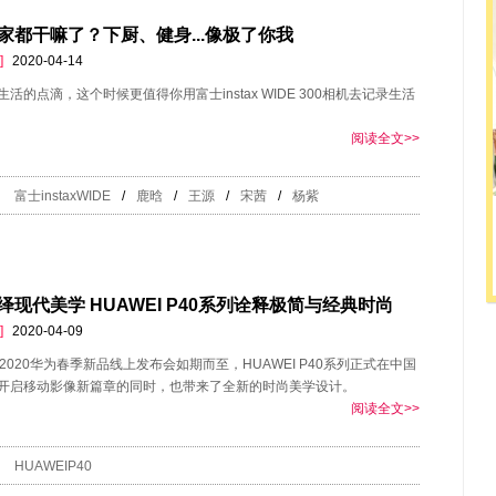
家都干嘛了？下厨、健身...像极了你我
]
2020-04-14
活的点滴，这个时候更值得你用富士instax WIDE 300相机去记录生活
阅读全文>>
富士instaxWIDE
/
鹿晗
/
王源
/
宋茜
/
杨紫
绎现代美学 HUAWEI P40系列诠释极简与经典时尚
]
2020-04-09
2020华为春季新品线上发布会如期而至，HUAWEI P40系列正式在中国
开启移动影像新篇章的同时，也带来了全新的时尚美学设计。
阅读全文>>
HUAWEIP40