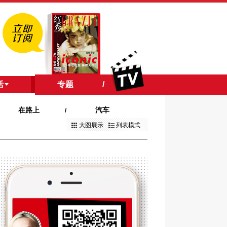
活
专题
/
在路上
汽车
/
大图展示
列表模式