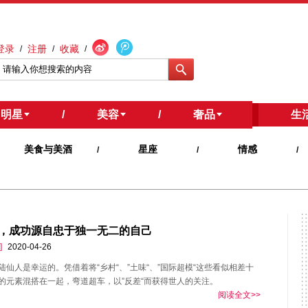
登录
注册
收藏
/
/
/
明星
/
美容
/
奢品
/
生
美食与美酒
星座
情感
/
/
/
，成功源自忠于独一无二的自己
]
2020-04-26
陆仙人是幸运的。凭借着将“乡村“、”土味“、”国际超模“这些看似相差十
的元素混搭在一起，弯道超车，以”反差“而获得世人的关注。
阅读全文>>