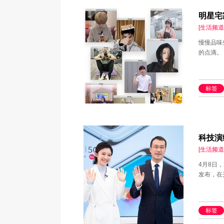
明星宅
[生活频道
慢慢品味生
的点滴。
标签
科技演
[生活频道
4月8日，
发布，在
标签