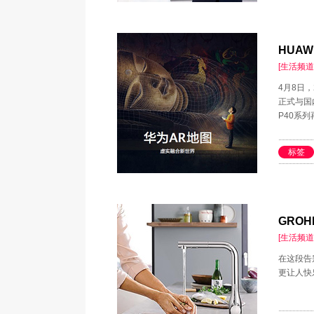
HUA
[生活频道
4月8日，
正式与国
P40系
标签
GRO
[生活频道
在这段告
更让人快