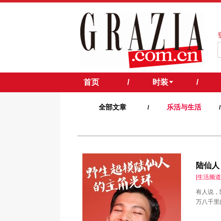
首页
/
时装
/
全部文章
乐活与生活
/
/
陆仙人
[生活频道
有人说，
万八千里