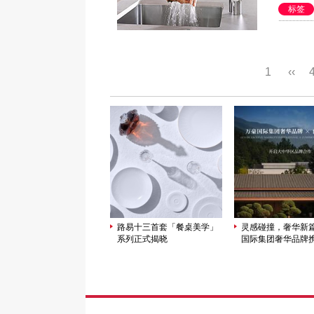
标签
1
‹‹
路易十三首套「餐桌美学」
灵感碰撞，奢华新
系列正式揭晓
国际集团奢华品牌
娱乐开启大中华区