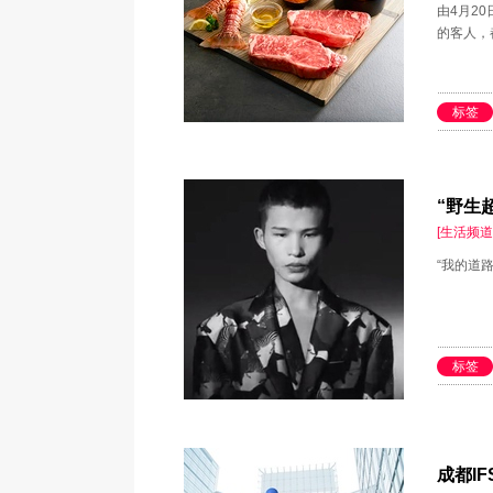
由4月20
的客人，
标签
“野生
[生活频道
“我的道
标签
成都IF