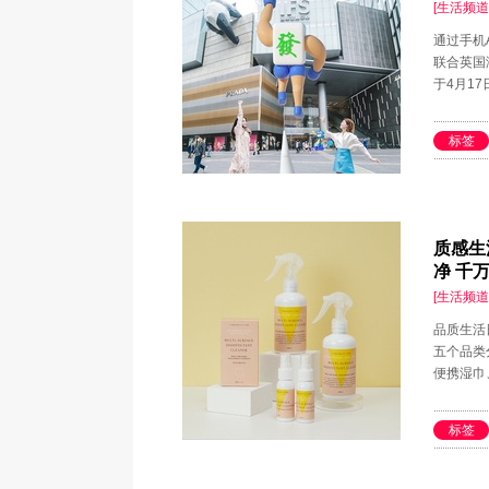
[生活频道
通过手机
联合英国潮
于4月1
标签
质感生活
净 千
[生活频道
品质生活日
五个品类
便携湿巾
标签