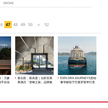
GROHE
46
47
48
49
50
››
52
篇：万豪
新台阶，新高度｜台阶安第
EXPLORA JOURNEYS意铂
携手自信
斯酒庄「登峰之旅」品牌焕
奢华邮轮于巴塞罗那举行意
品牌合作
新发布会启幕上海
铂三号（EXPLORA III）官
方命名仪式