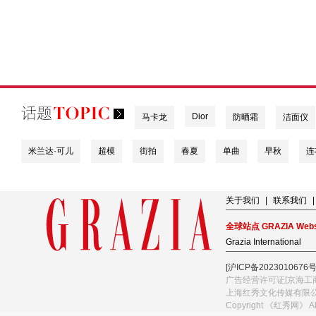
Dior
马卡龙
防晒霜
洁面仪
米兰达·可儿
超模
街拍
春夏
单曲
早秋
连
关于我们
|
联系我们
|
全球站点 GRAZIA Webs
Grazia International
[沪ICP备2023010676号
广告经营许可证[京海工商
上海红秀文化传媒有限
Copyright 《红秀网》 A