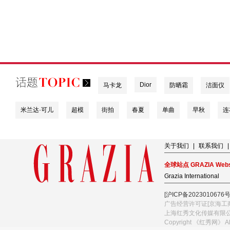
Dior
马卡龙
防晒霜
洁面仪
米兰达·可儿
超模
街拍
春夏
单曲
早秋
连
关于我们
|
联系我们
|
全球站点 GRAZIA Webs
Grazia International
[沪ICP备2023010676号
广告经营许可证[京海工商
上海红秀文化传媒有限
Copyright 《红秀网》 A