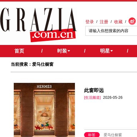
登录
注册
收藏
/
/
/
首页
/
时装
/
明星
/
当前搜索：爱马仕橱窗
此窗即远
[生活频道]
2026-05-26
标签
爱马仕橱窗