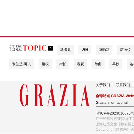
Dior
马卡龙
防晒霜
洁面仪
米兰达·可儿
超模
街拍
春夏
单曲
早秋
连
关于我们
|
联系我们
|
全球站点 GRAZIA Webs
Grazia International
[沪ICP备2023010676号
广告经营许可证[京海工商
上海红秀文化传媒有限
Copyright 《红秀网》 A