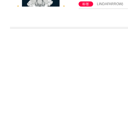
标签
LINDAFARROW)