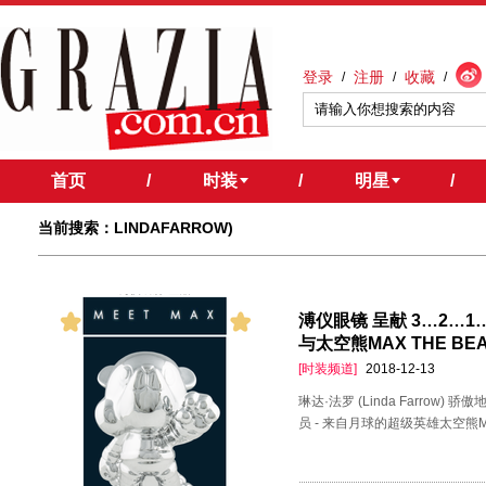
登录
注册
收藏
/
/
/
首页
/
时装
/
明星
/
当前搜索：LINDAFARROW)
溥仪眼镜 呈献 3…2…1…发
与太空熊MAX THE 
[时装频道]
2018-12-13
琳达·法罗 (Linda Farrow
员 - 来自月球的超级英雄太空熊