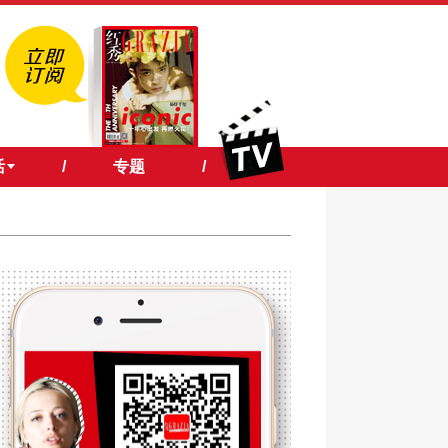
活
/
专题
/