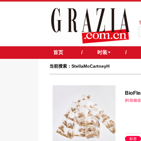
首页
/
时装
/
当前搜索：StellaMcCartneyH
BioF
[时装频道
标签