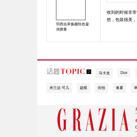
收到的时候非常
然，包装很美，
羽西虫草焕颜恒色凝
润唇膏
Dior
马卡龙
米兰达·可儿
超模
街拍
春夏
G