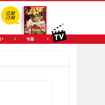
活
/
专题
/