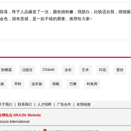
惊喜，终于人品爆发了一次，颜色很粉嫩，我肤白，比较适合我，很细腻
金色，很有质感，是一款不错的唇膏。推荐给大家~
Chanel
防晒霜
洁面仪
泳衣
艺术
印花
蕾丝
单曲
早秋
连衣裙
雨靴
巴黎
时装周
关于我们
|
联系我们
|
人才招聘
|
广告合作
|
友情链接
全球站点 GRAZIA Website
razia International