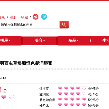
登录
注册
收藏
/
/
/
明星
/
美容
奢品
/
生
羽西虫草焕颜恒色凝润唇膏
3-13
4
保湿度
4分/5分
分
滋润度
4分/5分
肤色融合度
5分/5分
性价比
5分/5分