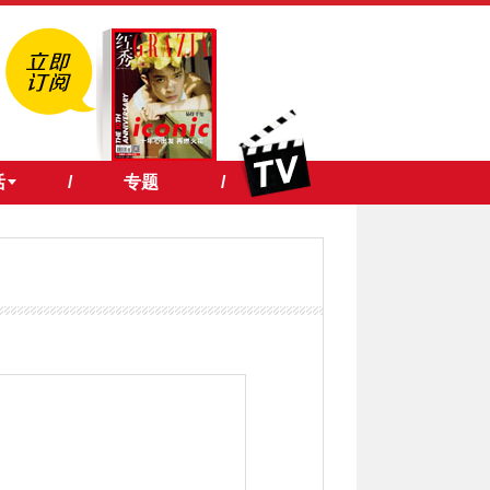
活
/
专题
/