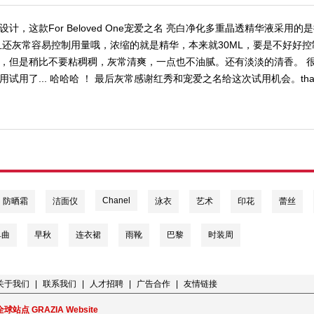
计，这款For Beloved One宠爱之名 亮白净化多重晶透精华液采用
且还灰常容易控制用量哦，浓缩的就是精华，本来就30ML，要是不好好控
，但是稍比不要粘稠稠，灰常清爽，一点也不油腻。还有淡淡的清香。 很
试用了... 哈哈哈 ！ 最后灰常感谢红秀和宠爱之名给这次试用机会。thanks
Chanel
防晒霜
洁面仪
泳衣
艺术
印花
蕾丝
单曲
早秋
连衣裙
雨靴
巴黎
时装周
关于我们
|
联系我们
|
人才招聘
|
广告合作
|
友情链接
全球站点 GRAZIA Website