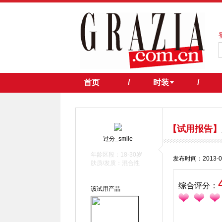
首页
/
时装
/
【试用报告】
过分_smile
年龄区段：18-30岁
发布时间：2013-0
肤质/发质：混合性
综合评分：
该试用产品