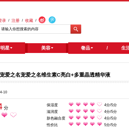
登录
注册
收藏
/
/
/
明星
/
美容
奢品
/
生
宠爱之名宠爱之名维生素C亮白+多重晶透精华液
4-10
4
保湿度
4分/5分
分
滋润度
4分/5分
肤色融合度
4分/5分
性价比
5分/5分