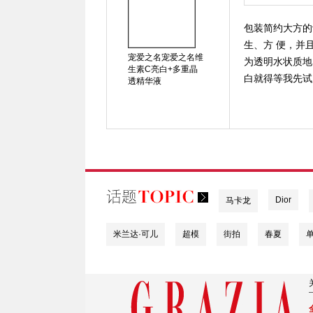
包装简约大方的设
生、方 便，并
宠爱之名宠爱之名维
为透明水状质地
生素C亮白+多重晶
白就得等我先试用
透精华液
Dior
马卡龙
米兰达·可儿
超模
街拍
春夏