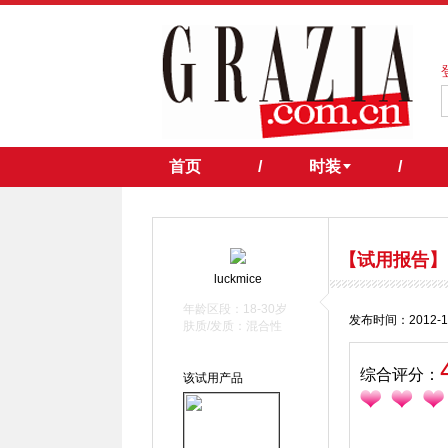
首页
/
时装
/
【试用报告】
luckmice
年龄区段：18-30岁
发布时间：2012-1
肤质/发质：混合性
综合评分：
该试用产品