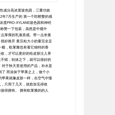
性成分高浓度玻色因，三重功效
2年7月生产的 第一个吃螃蟹的感
PRO-XYLANE玻色因和神经
不称赞一下包装，虽然是中规中
有点厚厚的乳液质感。带一点米黄
很好推开 黄豆粒大小的量完全足
一般，欧莱雅也有着它独特的香
吸收，才可以更好的给皮肤注入养
收不错，轻抹之下，就可以很好的
 对于秋天里使用的产品，补水是
润了 而涂抹于苹果之上，做个小
的苹果就像皮肤一样，在空气中慢
孔，只用了几天，就愈加见得收
值得拥有。 拥有欧莱雅的的人