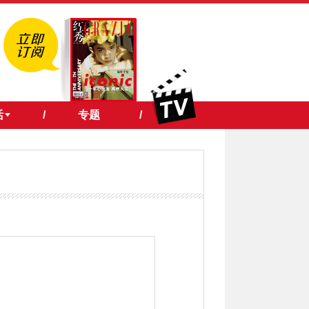
活
/
专题
/