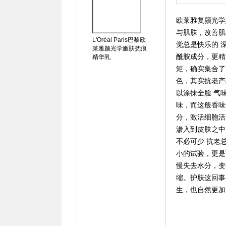
欧莱雅复颜光学
与肌肤，改善肌
L'Oréal Paris巴黎欧
觉总是快乐的 
莱雅颜光学嫩肤抚痕
酰胺成分，更精
精华乳
矩，确实集合了
色，其实抗老产
以涂抹全脸 气
味，而这般香味
分，激活细胞活
渗入到皮肤之中
不必可少 抗老
小的试验，更是
慢失去水分，变
缩。护肤这回事
生，也自然更加