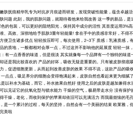
嫩肤抚痕精华乳专为对抗岁月痕迹而研发，发现突破性能量，蕴含卓越活
肤问题 此刻，我的肌肤问题，就期待着他来给我改善 这一季的新品，是1
深色的包装，可以更好的阻绝阳光，保持其中成分的活性 其首度运用3%高浓度
准、高效、深彻地给予肌肤3重年轻能量! 拿在手中的质感非常好，不得
方便卫生诸多优点 轻轻按压即可，每次使用，2~3下 质感：乳液质感，
品的质地，一般都相对会厚一点，不过这并不影响他的延展度 轻轻一抹，
味：有一点香香的味道，但是很淡 其实就像每一个品牌有一个独特的味道
却还是我比较喜欢的 产品的好坏，吸收无疑是重要的。只有被皮肤彻底
力，促进细胞更新，从而起到改善皮肤的效果 不得不说，这款产品的吸
 一点点，吸足养分的细胞会变得饱满起来，皮肤自然也看起来更为细腻了
总是以补水为基础，而它，补水效果自然好 使用之后的皮肤是越加兼得水
可以见证它的抗氧化型与锁水能力 干燥的空气，极易带走水分 没有保护
得干燥，老化，而收到保护的苹果却依旧可以充满活力 而我最烦恼的毛
，是一个累计的过程，每天的坚持，自然会有一个美丽的结束 欧莱雅，你
完美啦