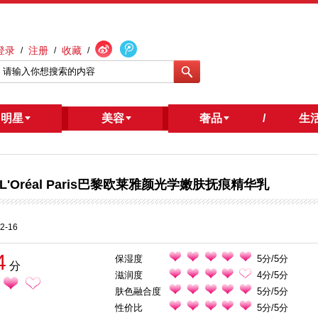
登录
注册
收藏
/
/
/
明星
/
美容
奢品
/
生
L'Oréal Paris巴黎欧莱雅颜光学嫩肤抚痕精华乳
2-16
4
保湿度
5分/5分
分
滋润度
4分/5分
肤色融合度
5分/5分
性价比
5分/5分