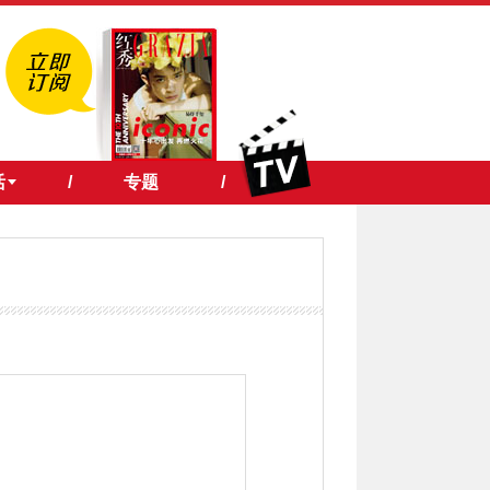
活
/
专题
/