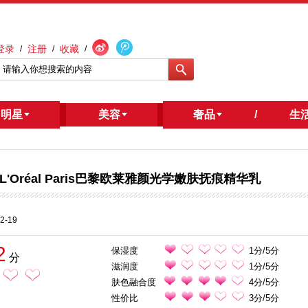
登录
注册
收藏
/
/
/
明星
/
美容
奢品
/
生
L'Oréal Paris巴黎欧莱雅颜光学嫩肤抚痕精华乳
2-19
2
保湿度
1分/5分
分
滋润度
1分/5分
肤色融合度
4分/5分
性价比
3分/5分