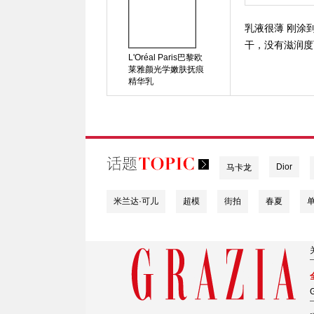
乳液很薄 刚涂
干，没有滋润度
L'Oréal Paris巴黎欧
莱雅颜光学嫩肤抚痕
精华乳
Dior
马卡龙
米兰达·可儿
超模
街拍
春夏
G