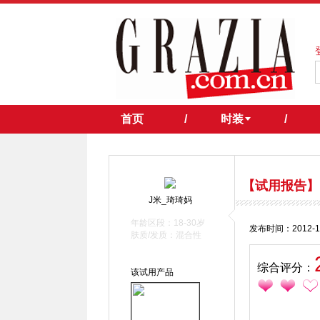
首页
/
时装
/
【试用报告】
J米_琦琦妈
年龄区段：18-30岁
发布时间：2012-1
肤质/发质：混合性
综合评分：
该试用产品