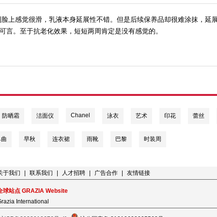
到脸上感觉很滑，乳液本身延展性不错。但是后续保养品却很难涂抹，延
可言。至于抗老化效果，短短两周肯定是没有感觉的。
Chanel
防晒霜
洁面仪
泳衣
艺术
印花
蕾丝
单曲
早秋
连衣裙
雨靴
巴黎
时装周
关于我们
|
联系我们
|
人才招聘
|
广告合作
|
友情链接
全球站点 GRAZIA Website
razia International