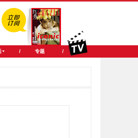
活
/
专题
/