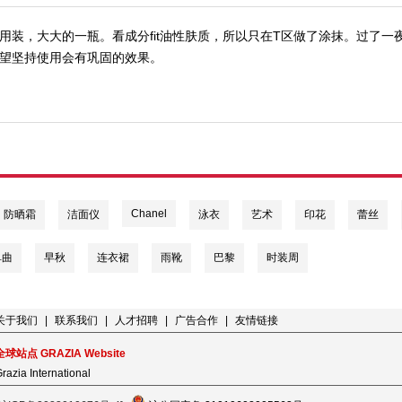
用装，大大的一瓶。看成分fit油性肤质，所以只在T区做了涂抹。过了
望坚持使用会有巩固的效果。
Chanel
防晒霜
洁面仪
泳衣
艺术
印花
蕾丝
单曲
早秋
连衣裙
雨靴
巴黎
时装周
关于我们
|
联系我们
|
人才招聘
|
广告合作
|
友情链接
全球站点 GRAZIA Website
razia International