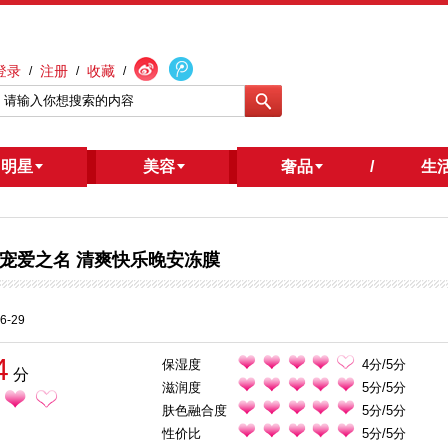
登录
注册
收藏
/
/
/
明星
/
美容
奢品
/
生
宠爱之名 清爽快乐晚安冻膜
6-29
4
保湿度
4分/5分
分
滋润度
5分/5分
肤色融合度
5分/5分
性价比
5分/5分