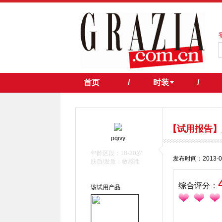
首页
/
时装
/
【试用报告】
pqivy
年龄区段：18-30岁
发布时间：2013-0
肤质/发质：敏感性
综合评分：
该试用产品