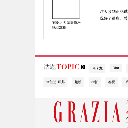
昨天收到正品试
况好了很多。希
宠爱之名 清爽快乐
晚安冻膜
Dior
马卡龙
米兰达·可儿
超模
街拍
春夏
G