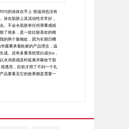
均匀的涂抹在手上 很滋润也没有
。涂在肌肤上其流动性非常好，
去。不会令肌肤有任何厚重感或
致了很多，是一款比较喜欢的精
我的两个脸颊处，因为长期日晒
精华露秉承着欧家的产品理念，温
生成。还有多重系统莹白成分α，
以水润质感及时延展并吸收于肌
，很透亮，目前才用了不到一个礼
产品要看见它的效果都是需要一