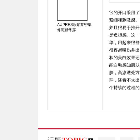
它的开口采用了
紧绷和刺激感。
AUPRES欧珀莱密集
并且很易于推开
修斑精华露
是负担感。这一
华，用起来很舒
很容易晒伤并出
和的美白效果还
能自动感知肌肤
肤，高渗透处方
拜，还看不太出
个持续的过程的