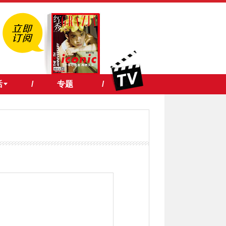
活
/
专题
/