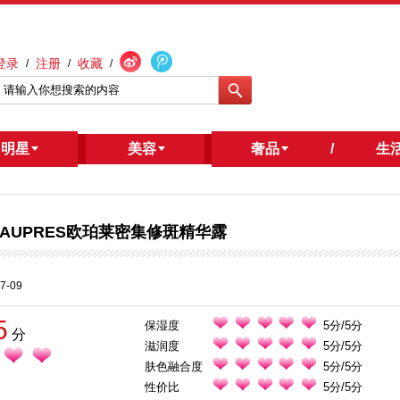
登录
注册
收藏
/
/
/
明星
/
美容
奢品
/
生
AUPRES欧珀莱密集修斑精华露
7-09
5
保湿度
5分/5分
分
滋润度
5分/5分
肤色融合度
5分/5分
性价比
5分/5分