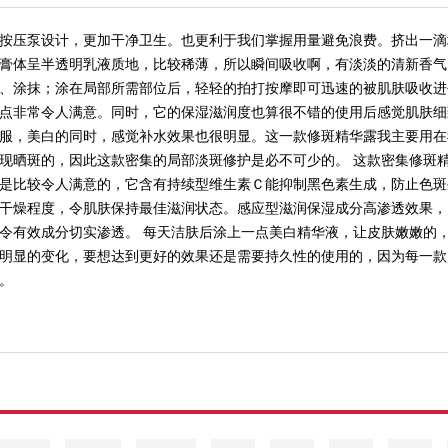
按压泵设计，更加干净卫生。也更利于我们掌握用量避免浪费。挤出一滴
膏体呈半透明乳液质地，比较稀薄，所以瞬间吸收啊，有淡淡的清新香气
、涂抹；涂在局部所需部位后，轻轻的拍打按摩即可迅速的被肌肤吸收进
点非常令人满意。同时，它的保湿滋润度也算很不错的使用后感觉肌肤细
服，美白的同时，感觉补水效果也很明显。这一款修斑精华露我主要用在
现晒斑的，因此这款密集的局部淡斑修护是必不可少的。 这款密集修斑
是比较令人满意的，它含有持续型维生素Ｃ能抑制黑色素生成，防止色斑
干燥程度，令肌肤保持最佳滋润状态。感应型滋润保湿成分高渗透效果，
令有效成分切实渗透。 每天洁肤后涂上一点美白精华液，让皮肤嫩嫩的
明显的变化，要想达到更好的效果还是需要持久性的使用的，因为每一款
。