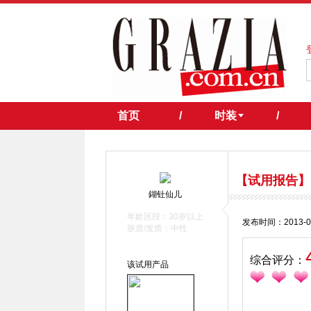
首页
/
时装
/
【试用报告】
鍸钍仙儿
年龄区段：30岁以上
发布时间：2013-0
肤质/发质：中性
综合评分：
该试用产品