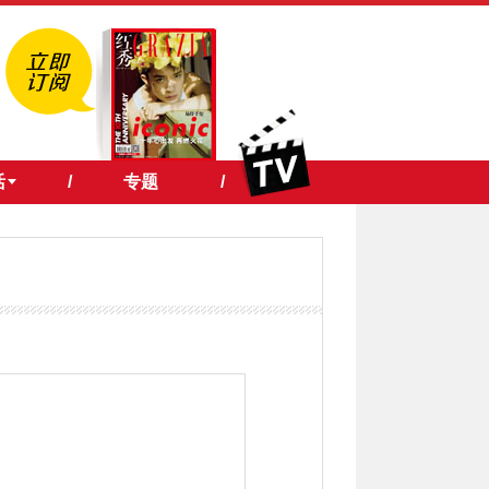
活
/
专题
/