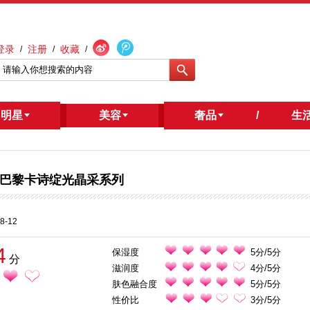
登录
注册
收藏
/
/
/
明星
/
美容
奢品
/
生
巴黎卡诗绽光晶采系列
8-12
4
保湿度
5分/5分
分
滋润度
4分/5分
肤色融合度
5分/5分
性价比
3分/5分