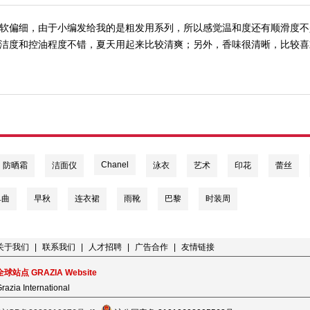
软偏细，由于小编发给我的是粗发用系列，所以感觉温和度还有顺滑度不
洁度和控油程度不错，夏天用起来比较清爽；另外，香味很清晰，比较喜
Chanel
防晒霜
洁面仪
泳衣
艺术
印花
蕾丝
单曲
早秋
连衣裙
雨靴
巴黎
时装周
关于我们
|
联系我们
|
人才招聘
|
广告合作
|
友情链接
全球站点 GRAZIA Website
razia International