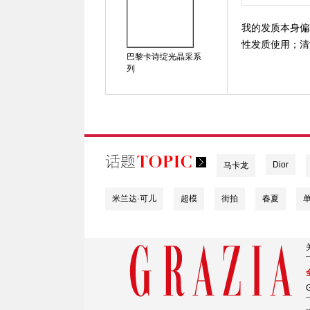
我的发质本身偏
性发质使用；清
巴黎卡诗绽光晶采系
列
Dior
马卡龙
米兰达·可儿
超模
街拍
春夏
G