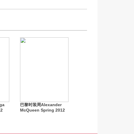
ga
巴黎时装周Alexander
12
McQueen Spring 2012