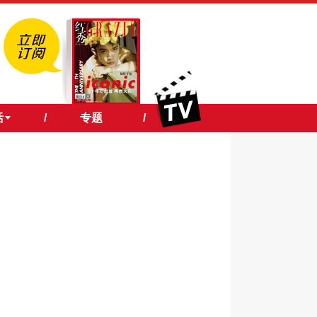
活
/
专题
/