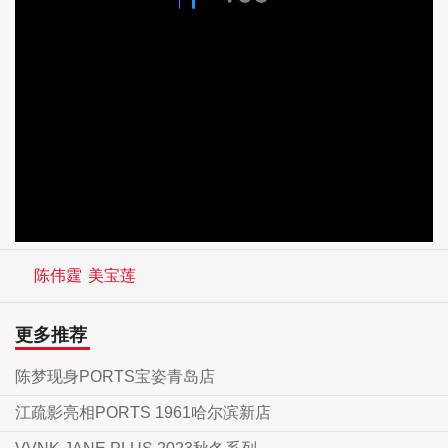
陈伟霆
美宝莲
更多推荐
陈梦现身PORTS宝姿青岛店
江疏影亮相PORTS 1961哈尔滨新店