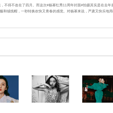
，不得不改在了四月。而这次#杨幂红秀11周年封面#拍摄其实是在去年
动服和绒线帽，一秒转换欢快又青春的感觉。对杨幂来说，严肃又快乐地