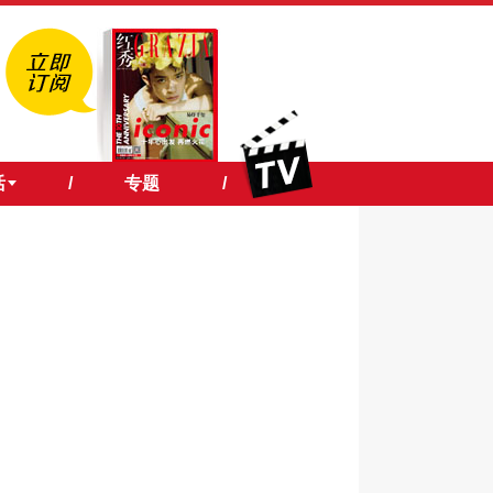
活
/
专题
/