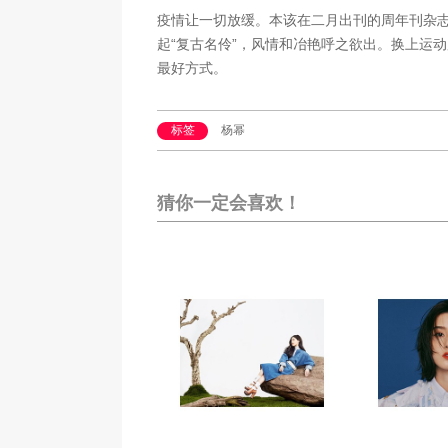
疫情让一切放缓。本该在二月出刊的周年刊杂志
起“复古名伶”，风情和冶艳呼之欲出。换上运
最好方式。
标签
杨幂
猜你一定会喜欢！