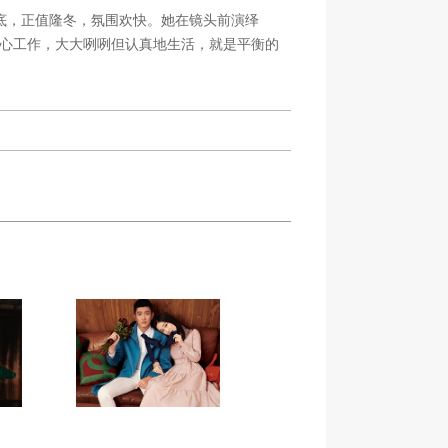
底，正值隆冬，氛围欢快。她在镜头前演绎
用心工作，大大咧咧但认真地生活，就是平衡的