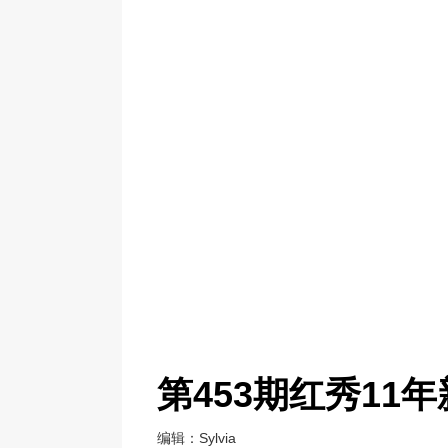
第453期红秀11
编辑：Sylvia