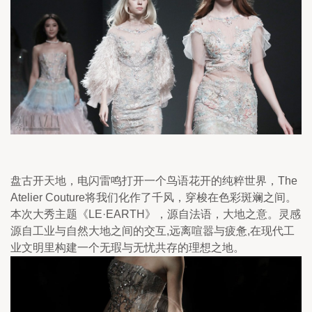
盘古开天地，电闪雷鸣打开一个鸟语花开的纯粹世界，The 
Atelier Couture将我们化作了千风，穿梭在色彩斑斓之间。
本次大秀主题《LE·EARTH》，源自法语，大地之意。灵感
源自工业与自然大地之间的交互,远离喧嚣与疲惫,在现代工
业文明里构建一个无瑕与无忧共存的理想之地。