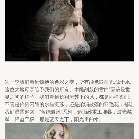
这一季我们看到惊艳的色彩之变，所有颜色取自光,源于水,
这位大地母亲给予我们的所有。木雕刻般的雪白”应该是世
界之初的样子，我们看到长裙流苏下的风，都是那样柔润。
不管是伶俐闪耀的水晶流苏，还是柔弱散落的羽毛花，都让
我们温柔起来。“蓝绿微漾”系列，镜面纱重工堆叠，波光粼
粼，轻盈至极，那是蓝天之下，阳光里的水。