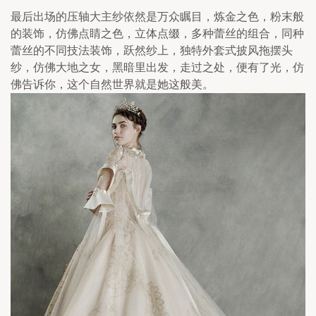
最后出场的压轴大主纱依然是万众瞩目，炼金之色，粉末般
的装饰，仿佛点睛之色，立体点缀，多种蕾丝的组合，同种
蕾丝的不同技法装饰，跃然纱上，独特外套式披风拖摆头
纱，仿佛大地之女，黑暗里出发，走过之处，便有了光，仿
佛告诉你，这个自然世界就是她这般美。