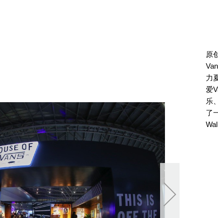
原创
V
力
爱
乐
了
Wa