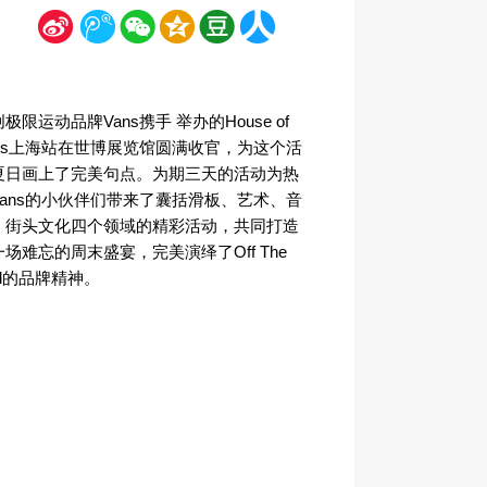
新
腾
微
空
豆
人
浪
讯
信
间
瓣
人网
极限运动品牌Vans携手 举办的House of
ans上海站在世博展览馆圆满收官，为这个活
夏日画上了完美句点。为期三天的活动为热
Vans的小伙伴们带来了囊括滑板、艺术、音
、街头文化四个领域的精彩活动，共同打造
一场难忘的周末盛宴，完美演绎了Off The
ll的品牌精神。