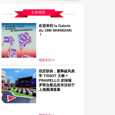
文章推荐
欢迎来到 la Galerie
du 19M SHANGHAI
！
阅读全文>>
双匠联袂，重释破风美
学 TISSOT 天梭 ×
PINARELLO 皮纳瑞
罗联合新品发布活动于
上海圆满落幕