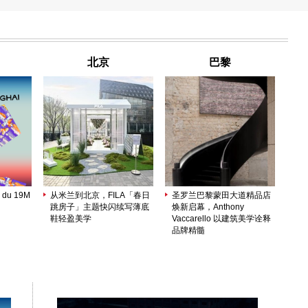
北京
巴黎
 du 19M
从米兰到北京，FILA「春日
圣罗兰巴黎蒙田大道精品店
跳房子」主题快闪续写薄底
焕新启幕，Anthony
鞋轻盈美学
Vaccarello 以建筑美学诠释
品牌精髓