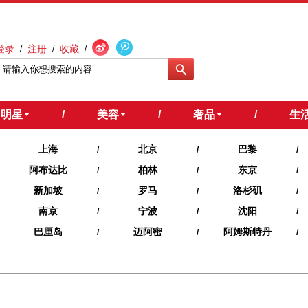
登录
注册
收藏
/
/
/
明星
/
美容
/
奢品
/
生
上海
北京
巴黎
/
/
/
阿布达比
柏林
东京
/
/
/
新加坡
罗马
洛杉矶
/
/
/
南京
宁波
沈阳
/
/
/
巴厘岛
迈阿密
阿姆斯特丹
/
/
/