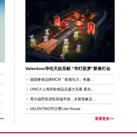
Valentino华伦天奴呈献 “华灯驭梦”新春灯会
德国奢侈品牌MCM「摇感马力」奇趣乐园空降城市中心
UNICA 上海芮欧精品店盛大启幕 逐光策马，沪上新篇
周大福昂然进驻高端市场，全新形象店于上海港汇恒隆广场盛大开幕
VALENTINO节日季Live House
>>
查看更多>>