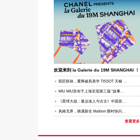
欢迎来到 la Galerie du 19M SHANGHAI ！
双匠联袂，重释破风美学 TISSOT 天梭 × PINARELLO 皮纳瑞罗联合新品发布活动于上海圆满落幕
MIU MIU宣布于上海呈现第三届 “故事与叙事者”
《星球大战：曼达洛人与古古》中国首映礼盛大举办 银河史诗于上海科技馆再度启幕，全方位点燃星际冒险狂欢
风格无界，骑遇新生 Malbon 限时快闪空间登陆上海嘉里中心，发布首个“中国马年”限定系列
查看更多