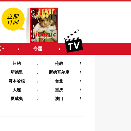
活
/
专题
/
纽约
伦敦
/
/
新德里
斯德哥尔摩
/
/
哥本哈根
台北
/
/
大连
重庆
/
/
夏威夷‍
澳门
/
/