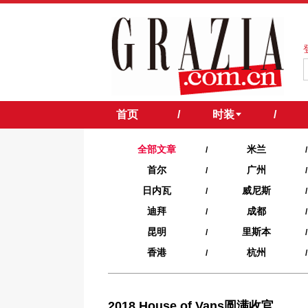
首页
/
时装
/
全部文章
米兰
/
/
首尔
广州
/
/
日内瓦
威尼斯
/
/
迪拜
成都
/
/
昆明
里斯本
/
/
香港
杭州
/
/
2018 House of Vans圆满收官