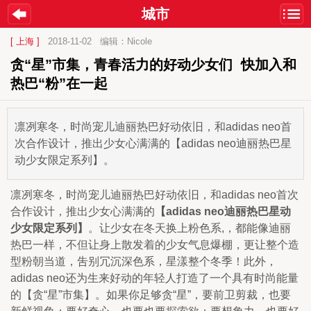
城市
[ 上海 ]
2018-11-02
编辑：Nicole
贪“星”市集，青春活力的好动少女们  快加入和
热巴“粉”在一起
凛冽寒冬，时尚宠儿迪丽热巴好动依旧，和adidas neo首
次合作设计，推出少女心满满的【adidas neo迪丽热巴星
动少女限定系列】。
凛冽寒冬，时尚宠儿迪丽热巴好动依旧，和adidas neo首次
合作设计，推出少女心满满的
【adidas neo迪丽热巴星动
少女限定系列】
。让少女在冬天换上粉色系,，都能像迪丽
热巴一样，不但让身上散发着的少女气息爆棚，更让整个造
型粉朝当道，吿别冗沉深色系，星漾整个冬季！此外，
adidas neo还为生来好动的年轻人打造了一个具有时尚能量
的【贪“星”市集】。如果你足够贪“星”，要前卫剪裁，也要