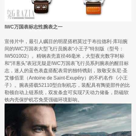
IWC万国表标志性腕表之一
宣传片中，最引人瞩目的明星搭档莫过于布拉德利·库珀腕
间的IWC万国表大型飞行员腕表“小王子”特别版（型号：
IW501002）。精钢表壳直径46毫米，大型夜光数字时标
和“洋葱头”表冠无疑是IWC万国表飞行员系列腕表的醒目标
志，迷人的蓝色表盘搭配表背的独特镌刻，致敬安东尼·圣
艾修佰里（Antoine de Saint-Exupéry）的不朽名作《小王
子》。腕表搭载52110型自制机芯，装配具有陶瓷部件的比
勒顿自动上链系统，双发条盒可实现7天动力储备，防磁软
铁内壳保护机芯免受强磁环境影响。