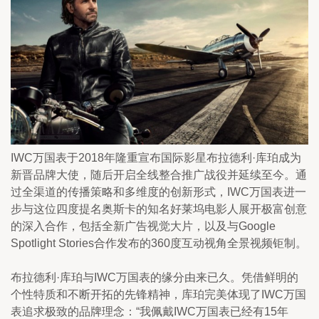
IWC万国表于2018年隆重宣布国际影星布拉德利·库珀成为
新晋品牌大使，随后开启全线整合推广战役并延续至今。通
过全渠道的传播策略和多维度的创新形式，IWC万国表进一
步与这位四度提名奥斯卡的知名好莱坞电影人展开极富创意
的深入合作，包括全新广告视觉大片，以及与Google 
Spotlight Stories合作发布的360度互动视角全景视频钜制。
布拉德利·库珀与IWC万国表的缘分由来已久。凭借鲜明的
个性特质和不断开拓的先锋精神，库珀完美体现了IWC万国
表追求极致的品牌理念：“我佩戴IWC万国表已经有15年