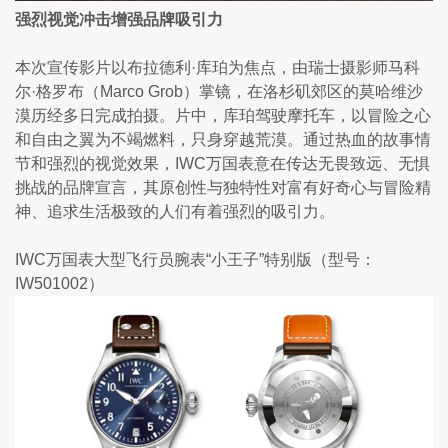
强烈视觉冲击增强品牌吸引力
本次宣传影片以布拉德利·库珀为焦点，由瑞士摄影师马科
尔·格罗布（Marco Grob）掌镜，在洛杉矶郊区的莫哈维沙
漠历经多日完成拍摄。片中，库珀驾驶摩托车，以冒险之心
和自由之翼为不竭燃料，只身穿越荒漠。通过热血的故事情
节和强烈的视觉效果，IWC万国表意在传达无畏致远、无惧
挑战的品牌宣言，其原创性与独特性对富有好奇心与冒险精
神、追求生活极致的人们有着强烈的吸引力。
IWC万国表大型飞行员腕表“小王子”特别版（型号：
IW501002）