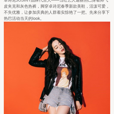
卓诗尼JOSINY品牌代言人——当红艺人迪丽热巴身着帅气
皮夹克和灰色热裤，脚穿卓诗尼春季新款美鞋，活泼可爱，
不失优雅，让参加庆典的人群着实惊艳了一把。先来分享下
热巴活动当天的look。