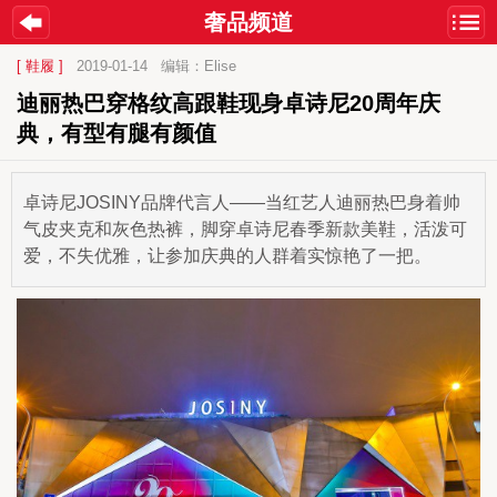
奢品频道
[ 鞋履 ]
2019-01-14
编辑：Elise
迪丽热巴穿格纹高跟鞋现身卓诗尼20周年庆
典，有型有腿有颜值
卓诗尼JOSINY品牌代言人——当红艺人迪丽热巴身着帅
气皮夹克和灰色热裤，脚穿卓诗尼春季新款美鞋，活泼可
爱，不失优雅，让参加庆典的人群着实惊艳了一把。