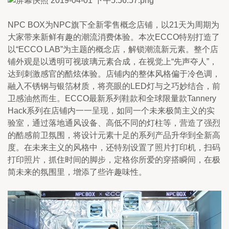
NPC BOX为NPC旗下全新零售概念店铺，以21天为周期为
大家带来新鲜有趣的潮流消费体验。本次ECCO特别打造了
以“ECCO LAB”为主题的概念店，解锁潮流新元素。整个店
铺外观是以透明可视玻璃元素合成，在视觉上“先声夺人”，
达到刺激感官的酷炫体验。店铺内的整体风格偏于冷色调，
融入不锈钢与银箔材质，将亮眼的LED灯与之巧妙结合，前
卫感油然而生。ECCO最新系列鞋款和全球限量款Tannery 
Hack系列在店铺内一一呈现，如同一个未来极简主义的实
验室，通过落地通风设备、高低不同的灯柱等，营造了强烈
的酷感前卫氛围，将设计元素十足的系列产品升华到全新高
度。在未来主义的风格中，还特别设置了照片打印机，扫码
打印照片，抓住时间的脚步，定格你所爱的穿搭瞬间，在极
简未来的氛围里，增添了些许趣味性。