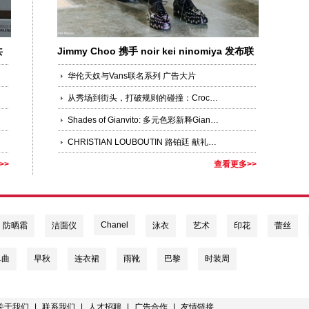
共
Jimmy Choo 携手 noir kei ninomiya 发布联
名系列
华伦天奴与Vans联名系列 广告大片
从秀场到街头，打破规则的碰撞：Crocs携手Jean Paul Gaultier推出联名系列鞋款
Shades of Gianvito: 多元色彩新释Gianvito Rossi标志性高跟鞋
CHRISTIAN LOUBOUTIN 路铂廷 献礼七夕全球品牌代言人王俊凯演绎2025秋冬新作
>>
查看更多>>
Chanel
防晒霜
洁面仪
泳衣
艺术
印花
蕾丝
单曲
早秋
连衣裙
雨靴
巴黎
时装周
关于我们
|
联系我们
|
人才招聘
|
广告合作
|
友情链接