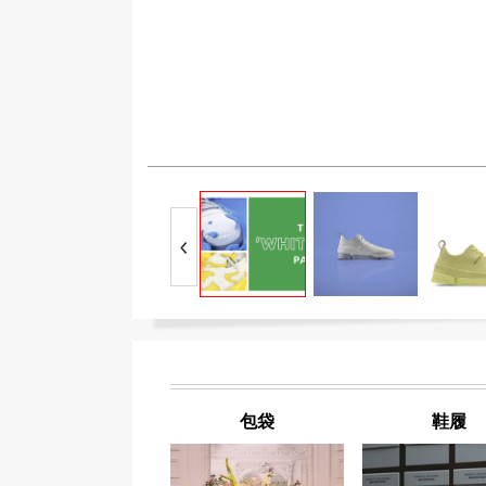
包袋
鞋履