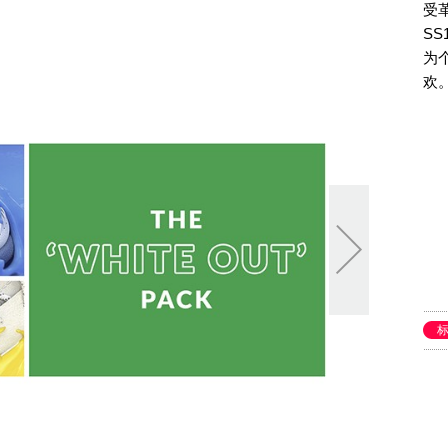
受革
S
为
欢