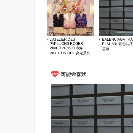
L'ATELIER DES
BALENCIAGA I M
PAPILLONS ROGER
BLAHNIK 匠心共
VIVIER 2026/27 秋冬
呈献
PIÈCE UNIQUE 高定系列