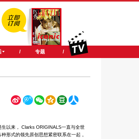
活
/
专题
/
新
腾
微
空
豆
人
浪
讯
信
间
瓣
人网
生以来， Clarks ORIGINALS一直与全世
各种形式的领先原创思想紧密联系在一起 。