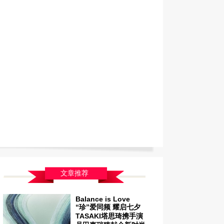
文章推荐
Balance is Love
“珍”爱同频 耀启七夕
TASAKI塔思琦携手演