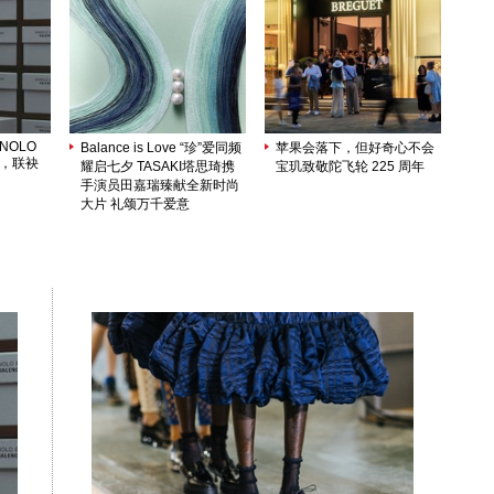
ANOLO
Balance is Love “珍”爱同频
苹果会落下，但好奇心不会
序，联袂
耀启七夕 TASAKI塔思琦携
宝玑致敬陀飞轮 225 周年
手演员田嘉瑞臻献全新时尚
大片 礼颂万千爱意