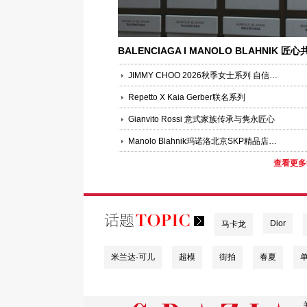
BALENCIAGA I MANOLO BLAHNIK 匠心
序，联袂呈献
JIMMY CHOO 2026秋季女士系列 自信魅力
Repetto X Kaia Gerber联名系列
Gianvito Rossi 意式家族传承与隽永匠心
Manolo Blahnik玛诺洛北京SKP精品店盛大开幕
查看更多
Dior
马卡龙
米兰达·可儿
超模
街拍
春夏