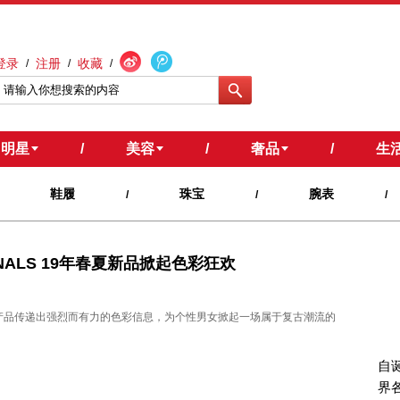
登录
注册
收藏
/
/
/
明星
/
美容
/
奢品
/
生
鞋履
珠宝
腕表
/
/
/
GINALS 19年春夏新品掀起色彩狂欢
SS19系列产品传递出强烈而有力的色彩信息，为个性男女掀起一场属于复古潮流的
自诞
界