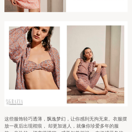
这些服饰轻巧透薄，飘逸梦幻，让你感到无拘无束。衣服摆
放一夜后出现褶痕， 却更加迷人，就像你珍爱多年的服