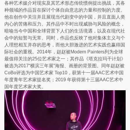
各种艺术媒介对现实及其艺术形态传统惯例提出挑战，其各
种领域的作品旨在探讨个体自由意志的力量和控制的力度。
他在创作中关注并且展现当代剧变中的中国，并且直面人类
内心的苦痛和压力。其作品中不时出现威胁与风险的概念，
暗喻当今中国和全球背景下人们的生活境遇，以及在现代社
会中的短暂与无常。同时，作品也反映了他对集体主义与个
人理想相互并存的思考，而他大胆激进的艺术实践也赢得国
际社会的重视。2014年，赵赵被Modern Painters列为全球
最值得关注的25位艺术家之一；其作品《塔克拉玛干计划》
被选为2017“横滨三年展”海报、画册的背景图。同年赵赵被
CoBo评选为中国艺术家 Top10，获第十一届AAC艺术中国
年度青年艺术家提名奖；2019 年获得第十三届AAC艺术中
国年度艺术家大奖。