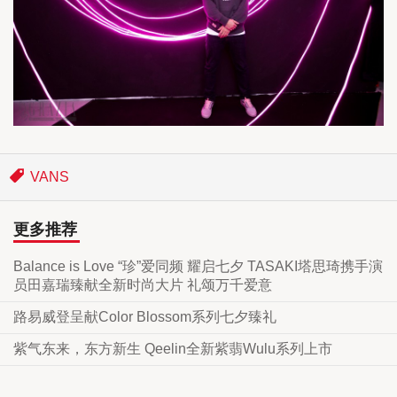
VANS
更多推荐
Balance is Love “珍”爱同频 耀启七夕 TASAKI塔思琦携手演
员田嘉瑞臻献全新时尚大片 礼颂万千爱意
路易威登呈献Color Blossom系列七夕臻礼
紫气东来，东方新生 Qeelin全新紫翡Wulu系列上市