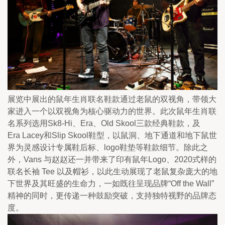
展览中展出的鼠年生肖联名鞋款通过老鼠的双视角，带领大
家进入一个以双视角为核心驱动力的世界。此次鼠年生肖联
名系列选用Sk8-Hi、Era、Old Skool三款经典鞋款，及
Era Lacey和Slip Skool鞋型，以鼠洞、地下通道和地下鼠世
界为灵感设计专属鞋后标、logo鞋垫等鞋款细节。除此之
外，Vans 与赵赵还一并带来了印有鼠年Logo、2020式样的
联名长袖 Tee 以及帽衫，以此生动展现了老鼠复杂庞大的地
下世界及其旺盛的生命力，一如既往呈现品牌“Off the Wall” 
精神的同时，更传递一种鼓励突破，支持独特视野的品牌态
度。