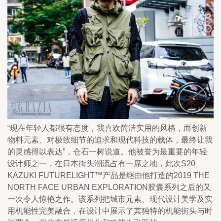
“现在年轻人都很有态度，我喜欢简洁实用的风格，而创新
物料元素、对极致细节的追求和现代科技的载体，最终让我
的灵感得以表达”，仓石一树说道。他被誉为最重要的年轻
设计师之一，在日本街头潮流占有一席之地，此次S20 
KAZUKI FUTURELIGHT™产品是继由他打造的2019 THE 
NORTH FACE URBAN EXPLORATION胶囊系列之后的又
一次令人惊艳之作。该系列把城市元素、现代设计美学及实
用机能性完美融合，在设计中展示了其独特的机能街头与时