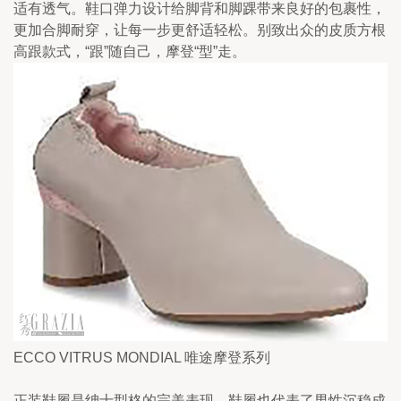
适有透气。鞋口弹力设计给脚背和脚踝带来良好的包裹性，
更加合脚耐穿，让每一步更舒适轻松。别致出众的皮质方根
高跟款式，“跟”随自己，摩登“型”走。
ECCO VITRUS MONDIAL 唯途摩登系列
正装鞋履是绅士型格的完美表现，鞋履也代表了男性沉稳成