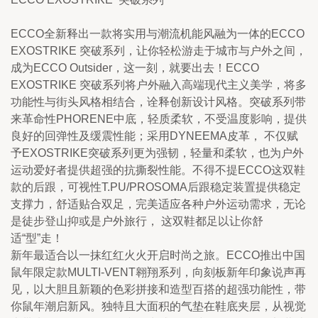
ECCO全新释出一款将实用与潮流机能风融为一体的ECCO 
EXOSTRIKE 突破系列，让你轻松游走于城市与户外之间，
成为ECCO Outsider，这一刻，就要出去！ECCO 
EXOSTRIKE 突破系列将户外融入高端现代主义美学，将多
功能性与街头风格相结合，诠释创新设计风格。突破系列带
来革命性PHORENE中底，轻质柔软，不受温度影响，提供
良好的回弹性及缓震性能；采用DYNEEMA皮革， 不仅赋
予EXOSTRIKE突破系列更为强韧，轻量和柔软，也为户外
运动爱好者提供超强的抗撕裂性能。不得不提ECCO这双鞋
款的后跟，可视性T.PU/PROSOMA后跟稳定装置提供稳定
支撑力，舒适贴合双足，完美适应各种户外运动需求，无论
是徒步登山抑或是户外旅行， 这双鞋都足以让你舒
适“型”走！
新年最适合以一抹红红火火开启时尚之旅。ECCO推出中国
鼠年限定款MULTI-VENT翱翔系列，向刻板新年印象说声再
见，以大胆且新颖的色彩拼接和造型百搭的超强功能性，带
你鼠年潮启新风。独特且大面积的气垫在鞋底夹层，从视觉