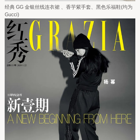
经典 GG 金银丝线连衣裙 、香芋紫手套、黑色乐福鞋(均为 
Gucci)