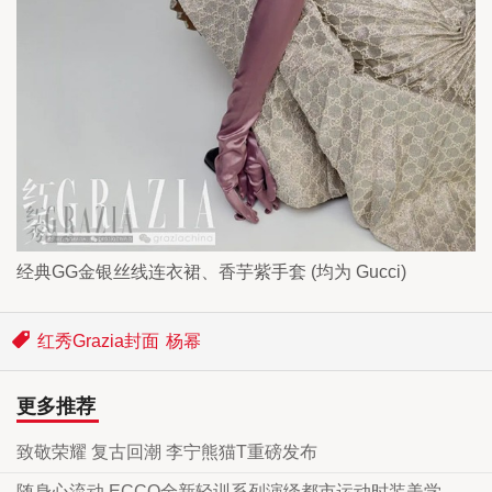
经典GG金银丝线连衣裙、香芋紫手套 (均为 Gucci)
红秀Grazia封面
杨幂
更多推荐
致敬荣耀 复古回潮 李宁熊猫T重磅发布
随身心流动 ECCO全新轻训系列演绎都市运动时装美学