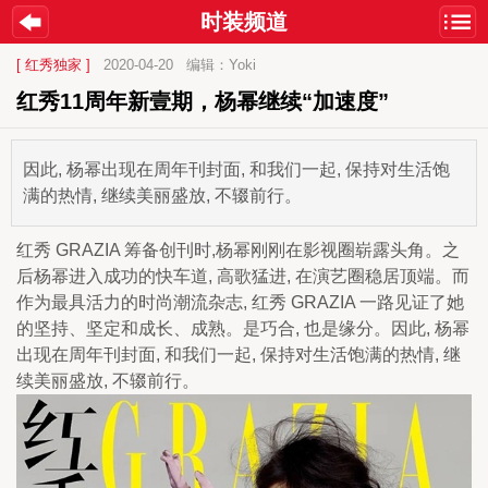
时装频道
[ 红秀独家 ]
2020-04-20
编辑：Yoki
红秀11周年新壹期，杨幂继续“加速度”
因此, 杨幂出现在周年刊封面, 和我们一起, 保持对生活饱
满的热情, 继续美丽盛放, 不辍前行。
红秀 GRAZIA 筹备创刊时,杨幂刚刚在影视圈崭露头角。之
后杨幂进入成功的快车道, 高歌猛进, 在演艺圈稳居顶端。而
作为最具活力的时尚潮流杂志, 红秀 GRAZIA 一路见证了她
的坚持、坚定和成长、成熟。是巧合, 也是缘分。因此, 杨幂
出现在周年刊封面, 和我们一起, 保持对生活饱满的热情, 继
续美丽盛放, 不辍前行。