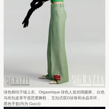
绿色棉结子绒上衣、Orgasmique 绿色人造丝阔腿裤 、白色
马衔扣皮革平底芭蕾舞鞋 、互扣式双G珍珠和水晶耳环 、
黑色手套(均为 Gucci)