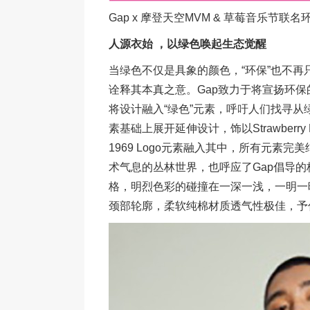
Gap x 摩登天空MVM & 草莓音乐节联
人源衣始 ，以绿色唤起生态觉醒
当绿色不仅是具象的颜色，“环保”也不
诠释其本真之意。Gap致力于将宣扬环保
将设计融入“绿色”元素，呼吁人们找寻从
素基础上展开延伸设计，饰以Strawberry
1969 Logo元素融入其中，所有元素
术气息的丛林世界，也呼应了Gap倡导
格，明烈色彩的碰撞在一深一浅，一明一
颈部轮廓，柔软纯棉材质透气性极佳，予