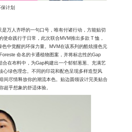
名环保计划
再只是万人齐呼的一句口号，唯有付诸行动，方能贴切
的使命践行于日常，此次联合MVM推出多款 T 恤，
绿色中觉醒的环保力量。MVM在该系列的酷炫撞色元
 Foreste 命名的卡通植物图案，并将标志性的Gap
完美结合在布料中，为Gap构建出一个郁郁葱葱、充满艺
的核心绿色理念。不同的印花和配色呈现多样造型风
暗间尽情释放你的潮流本色。贴边圆领设计完美贴合
你超乎想象的舒适体验。