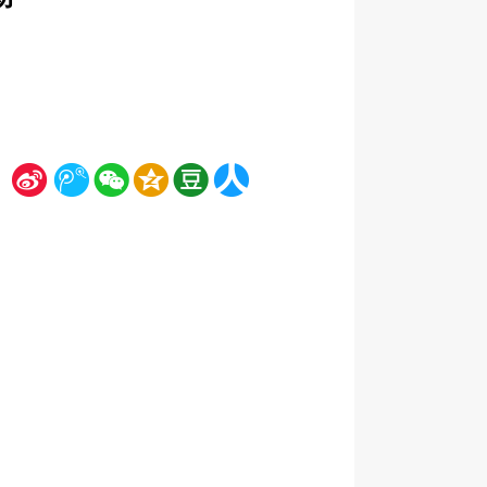
新
腾
微
空
豆
人
浪
讯
信
间
瓣
人网