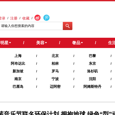
登录
注册
收藏
/
/
/
明星
/
美容
/
奢品
/
生
上海
北京
巴黎
/
/
/
阿布达比
柏林
东京
/
/
/
新加坡
罗马
洛杉矶
/
/
/
南京
宁波
沈阳
/
/
/
巴厘岛
迈阿密
阿姆斯特丹
/
/
/
 草莓音乐节联名环保计划 拥抱地球 绿色“型”