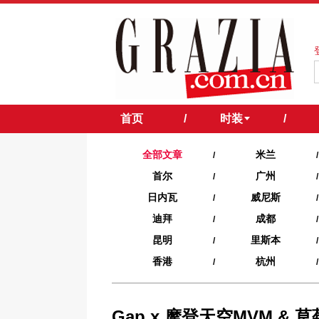
首页
/
时装
/
全部文章
米兰
/
/
首尔
广州
/
/
日内瓦
威尼斯
/
/
迪拜
成都
/
/
昆明
里斯本
/
/
香港
杭州
/
/
Gap x 摩登天空MVM &