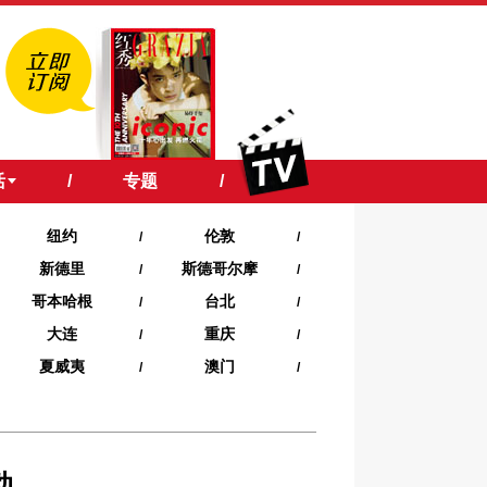
活
/
专题
/
纽约
伦敦
/
/
新德里
斯德哥尔摩
/
/
哥本哈根
台北
/
/
大连
重庆
/
/
夏威夷‍
澳门
/
/
动