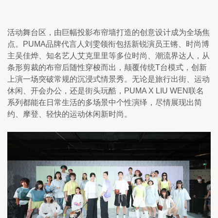
活动舞台区，由巨幅投影布帘墙打造的创意设计成为全场焦
点。PUMA品牌代言人刘雯领衔包括新锐演员王锵、时尚博
主吴佳烨、知名艺人艾克里里等多位时尚、潮流界达人，从
条形剪裁的布帘后随性穿梭而出，颠覆传统T台模式，创新
上演一场突破常规的沉浸式情景秀。无论是旅行出街、运动
休闲、开会办公，还是街头玩酷，PUMA X LIU WEN联名
系列都能在日常生活的多场景中个性演绎，尽情展现出简
约、摩登、轻快的运动休闲新时尚。