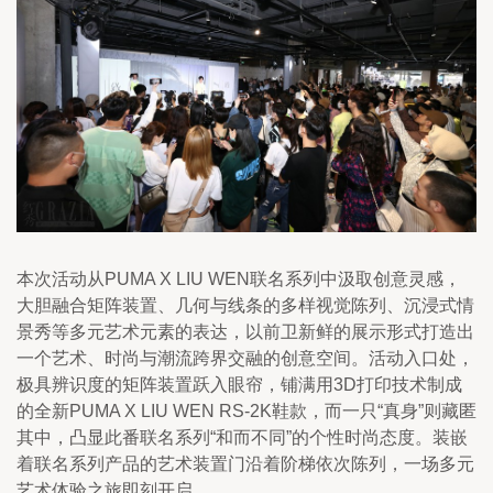
本次活动从PUMA X LIU WEN联名系列中汲取创意灵感，
大胆融合矩阵装置、几何与线条的多样视觉陈列、沉浸式情
景秀等多元艺术元素的表达，以前卫新鲜的展示形式打造出
一个艺术、时尚与潮流跨界交融的创意空间。活动入口处，
极具辨识度的矩阵装置跃入眼帘，铺满用3D打印技术制成
的全新PUMA X LIU WEN RS-2K鞋款，而一只“真身”则藏匿
其中，凸显此番联名系列“和而不同”的个性时尚态度。装嵌
着联名系列产品的艺术装置门沿着阶梯依次陈列，一场多元
艺术体验之旅即刻开启。