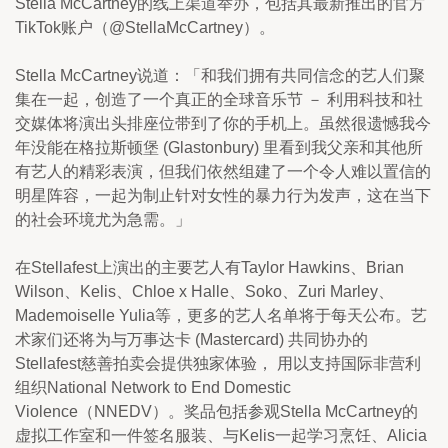
Stella McCartney的线上渠道举办，包括其最新推出的官方
TikTok账户（@StellaMcCartney）。
Stella McCartney说道：「和我们拥有共同信念的艺人们聚
集在一起，创造了一个真正的全球音乐节 － 利用科技和社
交媒体将演出头排座位带到了你的手机上。虽然很遗憾我今
年没能在格拉斯顿堡 (Glastonbury) 里看到我父亲和其他所
有艺人的精彩表演，但我们依然组建了一个令人难以置信的
明星阵容，一起为制止针对女性的暴力行为发声，这在当下
的社会环境尤为急需。」
在Stellafest上演出的主要艺人有Taylor Hawkins、Brian 
Wilson、Kelis、Chloe x Halle、Soko、Zuri Marley、
Mademoiselle Yulia等，更多的艺人名单将于每天公布。艺
术家们还将为与万事达卡 (Mastercard) 共同协办的
Stellafest慈善拍卖会提供独家体验， 用以支持国际非营利
组织National Network to End Domestic 
Violence（NNEDV）。奖品包括参观Stella McCartney的
虚拟工作室和一件签名服装、与Kelis一起学习烹饪、Alicia 