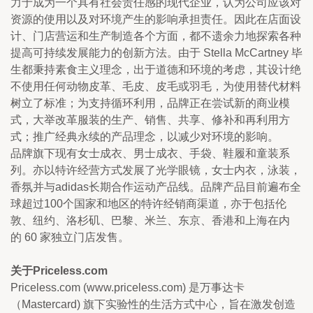
力于成为一个具有社会责任感的现代企业，认为公司应该对
资源的使用以及对环境产生的影响承担责任。因此在店面设
计、门店营运和生产制造各个方面，都不遗余力地探索各种
提高可持续发展能力的创新方法。由于 Stella McCartney 毕
生都秉持素食主义理念，出于道德和环境的考虑，其设计绝
不使用任何动物皮革、毛皮、皮毛或羽毛，为使用替代材料
树立了标准；为支持循环利用，品牌正在尝试新的商业模
式，大举改革服装的生产、销售、共享、修补和再利用方
式；推广经典永续的产品理念，以减少对环境的影响。
品牌旗下现有女士成衣、男士成衣、手袋、鞋履和童装系
列。亦以特许经营方式发展了光学眼镜，女士内衣，泳装，
香氛并与adidas长期合作运动产品线。品牌产品目前遍布全
球超过100个国家和地区的特许经销商渠道，亦于包括伦
敦、纽约、洛杉矶、巴黎、米兰、东京、香港和上海在内
的 60 家独立门店发售。
关于Priceless.com
Priceless.com (www.priceless.com) 是万事达卡
（Mastercard) 旗下实验性的生活方式中心，旨在激发创造