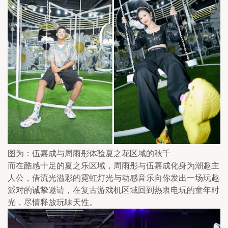
图为：伍嘉成与周雨彤体验夏之花区域的秋千
而在酷感十足的夏之乐区域，周雨彤与伍嘉成化身为潮趣主
人公，借流光溢彩的霓虹灯光与动感音乐向你发出一场玩趣
派对的诚挚邀请，在复古游戏机区域回到热衷电玩的童年时
光，尽情释放玩味天性。