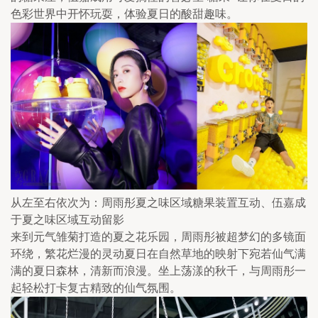
色彩世界中开怀玩耍，体验夏日的酸甜趣味。
从左至右依次为：周雨彤夏之味区域糖果装置互动、伍嘉成
于夏之味区域互动留影
来到元气雏菊打造的夏之花乐园，周雨彤被超梦幻的多镜面
环绕，繁花烂漫的灵动夏日在自然草地的映射下宛若仙气满
满的夏日森林，清新而浪漫。坐上荡漾的秋千，与周雨彤一
起轻松打卡复古精致的仙气氛围。