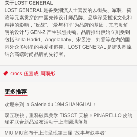
关于LOST GENERAL
LOST GENERAL 是备受潮流人士喜爱的以街头、军装、摇
滚等元素贯穿的中国先锋设计师品牌。品牌深受摇滚文化和
精神的影响，“反战”、“爱与和平”为品牌的基因，其态度鲜
明的设计与 GEN-Z 产生强烈共鸣。品牌推出伊始立刻受到
包括Bella Hadid、Angelababy、宋旻浩、刘雯等在内的国
内外众多明星的喜爱和追捧。LOST GENERAL 是街头潮流
结合高端时尚品牌的先行者。
crocs
伍嘉成
周雨彤
更多推荐
欢迎来到 la Galerie du 19M SHANGHAI ！
双匠联袂，重释破风美学 TISSOT 天梭 × PINARELLO 皮纳
瑞罗联合新品发布活动于上海圆满落幕
MIU MIU宣布于上海呈现第三届 “故事与叙事者”