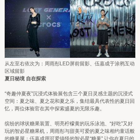
从左至右依次为：周雨彤LED屏前留影、伍嘉成于涂鸦互动
区域留影
夏日秘境 自在探索
“奇趣仲夏夜”沉浸式体验展包含三个夏日灵感主题的沉浸式
空间：夏之味、夏之花和夏之乐，集结最具代表性的夏日回
忆，两位体验官在其中探索盛夏的无限乐趣。
缤纷的球状糖果装置、明亮柠檬黄的玩乐泳池、“好吃”又好
玩的智必星糖果机，周雨彤与甜美可爱的夏之味相约童话般
的糖果屋；伍嘉成用可爱搞怪的智必星“糖果” 让你在夏日的