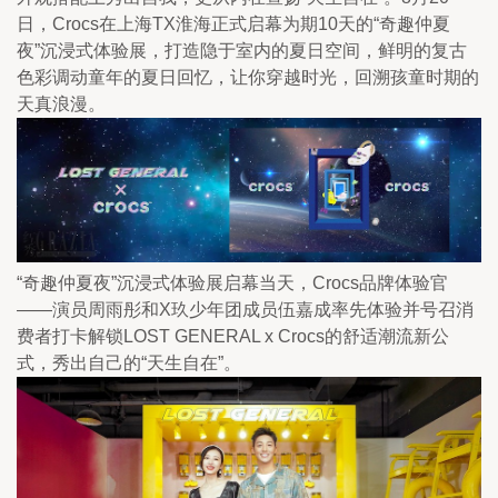
日，Crocs在上海TX淮海正式启幕为期10天的“奇趣仲夏
夜”沉浸式体验展，打造隐于室内的夏日空间，鲜明的复古
色彩调动童年的夏日回忆，让你穿越时光，回溯孩童时期的
天真浪漫。
“奇趣仲夏夜”沉浸式体验展启幕当天，Crocs品牌体验官
——演员周雨彤和X玖少年团成员伍嘉成率先体验并号召消
费者打卡解锁LOST GENERAL x Crocs的舒适潮流新公
式，秀出自己的“天生自在”。