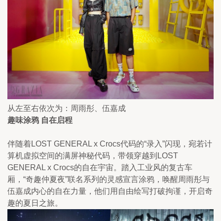
从左至右依次为：周雨彤、伍嘉成
趣味涂鸦 自在启程
伴随着LOST GENERAL x Crocs代码的“录入”闪现，宛若计
算机虚拟空间的满屏神秘代码，带领穿越到LOST 
GENERAL x Crocs的自在宇宙。踏入工业风的复古车
厢，“奇趣仲夏夜”联名系列的灵感宣言涂鸦，唤醒周雨彤与
伍嘉成内心的自在力量，他们用自由绘写打破拘谨，开启奇
趣的夏日之旅。