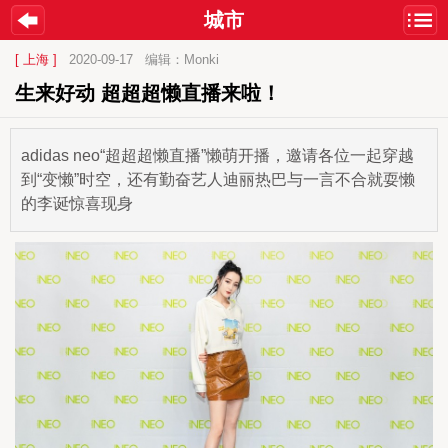
城市
[ 上海 ]
2020-09-17
编辑：Monki
生来好动 超超超懒直播来啦！
adidas neo“超超超懒直播”懒萌开播，邀请各位一起穿越
到“变懒”时空，还有勤奋艺人迪丽热巴与一言不合就耍懒
的李诞惊喜现身