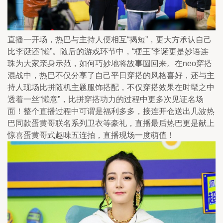
直播一开场，热巴与主持人便相互“揭短”，更大方承认自己
比李诞还“懒”。随后的游戏环节中，“梗王”李诞更是妙语连
珠为大家亲身示范，如何巧妙地将故事圆回来。在neo穿搭
混战中，热巴不仅分享了自己平日穿搭的风格喜好，还与主
持人现场比拼随机主题服饰搭配，不仅穿搭效果在时髦之中
透着一丝“懒意”，比拼穿搭功力的过程中更多次见证名场
面！整个直播过程中可谓是福利多多，接连开仓送出几波热
巴同款蛋黄哥联名系列卫衣等豪礼，直播最后热巴更是献上
惊喜蛋黄哥式趣味五连拍，直播现场一度萌值！