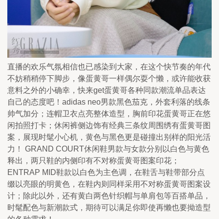
直播的欢乐气氛相信也已感染到大家，在这个快节奏的年代
不妨稍稍停下脚步，像蛋黄哥一样偶尔耍个懒，或许能收获
意料之外的小确幸，快来get蛋黄哥各种同款潮流单品表达
自己的态度吧！adidas neo男款黑色茄克，外套利落的线条
帅气加分；连帽卫衣点亮整体造型，胸前印花蛋黄哥正在悠
闲拍照打卡；休闲裤侧边饰有经典三条纹周围绣有蛋黄哥图
案，展现时髦小心机，黄色与黑色更是碰撞出别样的阳光活
力！ GRAND COURT休闲鞋男款与女款分别以白色与黄色
释出，两只鞋的内侧印有不对称蛋黄哥图案印花；
ENTRAP MID鞋款以白色为主色调，在鞋舌与鞋带部分点
缀以亮眼的明黄色，在鞋内则同样采用不对称蛋黄哥图案设
计；除此以外，还有黄白两色针织帽与单肩包等百搭单品，
时髦配色与新潮款式，期待可以满足你即使再懒也要拗造型