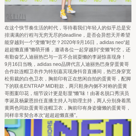
在这个快节奏生活的时代，等待着我们年轻人的似乎总是安
排满满的行程与无穷无尽的deadline，是否会异想天开希望
能穿越到一个“变懒”时空？2020年9月16日，adidas neo“超
超超懒直播”懒萌开播，邀请各位一起穿越到“变懒”时空，还
有勤奋艺人迪丽热巴与一言不合就耍懒的李诞惊喜现身！
9月16日当晚，adidas neo品牌代言人迪丽热巴身穿蛋黄哥
合作款连帽卫衣作为特别嘉宾现身抖音直播间，热巴身穿宽
松剪裁的白色卫衣，胸前印有正在悠闲自拍的蛋黄哥，配脚
下的联名ENTRAP MID鞋款，两只鞋身内侧不对称的蛋黄
哥图案印花，细节设计更是彰显“懒”味！由著名脱口秀演员
李诞及杨蒙恩担任直播主持人与助理主持，两人分别身着黑
黄两色同款蛋黄哥连帽卫衣，胸前印有身姿慵懒的蛋黄哥，
同样非常契合本次“超超超懒直播”。