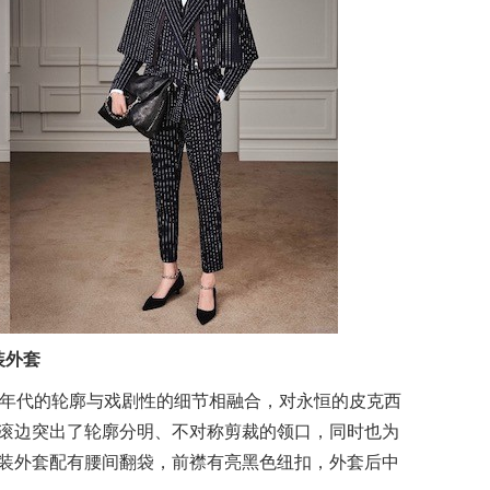
装外套
0年代的轮廓与戏剧性的细节相融合，对永恒的皮克西
滚边突出了轮廓分明、不对称剪裁的领口，同时也为
装外套配有腰间翻袋，前襟有亮黑色纽扣，外套后中