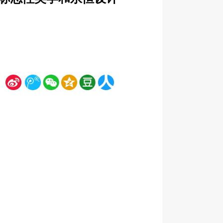
新
腾
微
空
豆
人
浪
讯
信
间
瓣
人网