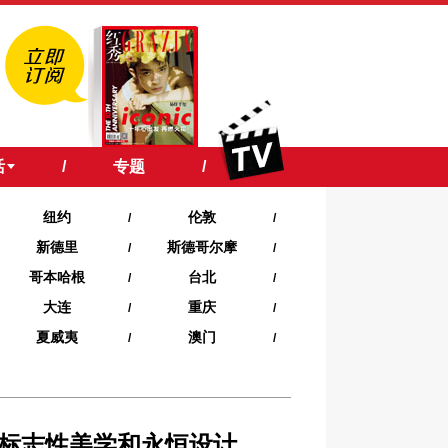
活
/
专题
/
纽约
伦敦
/
/
新德里
斯德哥尔摩
/
/
哥本哈根
台北
/
/
大连
重庆
/
/
夏威夷‍
澳门
/
/
代卡尔标志性美学和永恒设计