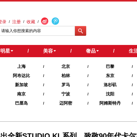
登录
注册
收藏
/
/
/
明星
/
美容
/
奢品
/
生
上海
北京
巴黎
/
/
/
阿布达比
柏林
东京
/
/
/
新加坡
罗马
洛杉矶
/
/
/
南京
宁波
沈阳
/
/
/
巴厘岛
迈阿密
阿姆斯特丹
/
/
/
品牌推出全新STUDIO KL系列，致敬90年