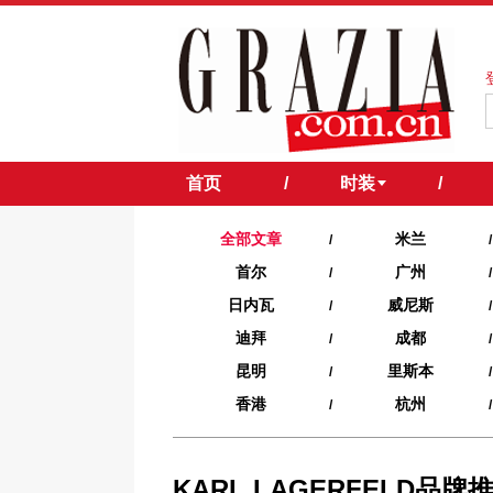
首页
/
时装
/
全部文章
米兰
/
/
首尔
广州
/
/
日内瓦
威尼斯
/
/
迪拜
成都
/
/
昆明
里斯本
/
/
香港
杭州
/
/
KARL LAGERFELD