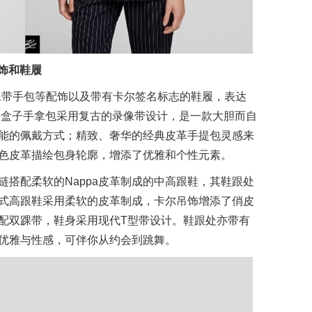
配饰和鞋履
的录像带手包等配饰以及带有卡尔签名标志的鞋履，表达
意。俏皮的盒子手拿包采用复古的录像带设计，是一款大胆而自
能的佩戴方式；精致、奢华的经典皮革手提包灵感来
色皮革描绘包身轮廓，增添了优雅和个性元素。
搭配柔软的Nappa皮革制成的中高跟鞋，其鞋跟处
式高跟鞋采用柔软的皮革制成，卡尔吊饰增添了俏皮
搭配双踝带，鞋身采用现代T型带设计。鞋跟处亦带有
优雅与性感，可伴你从约会到跳舞。